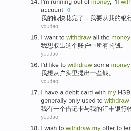
I
'm running out
of
money
, I
'll
wit
account
.
我
的
钱
快花完了，我
要
从
我
的
银
youdao
I
want to
withdraw
all
the
money
我
想
取出这个
账户
中
所有
的
钱
。
youdao
I
'd like to
withdraw
some
money
我
想
从
户头里提出
一些
钱
。
youdao
I
have
a
debit card
with
my
HSB
generally
only used
to
withdraw
我
有
一个
借记卡
与
我
的
汇丰
银行
youdao
I
wish to
withdraw
my
offer to
le