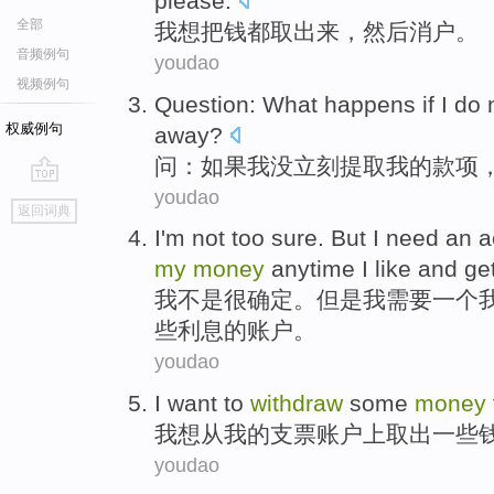
please
.
全部
我
想
把
钱
都取出来，
然后
消户。
音频例句
youdao
视频例句
Question
:
What happens
if
I
do 
权威例句
away?
问
：
如果
我
没
立刻提取
我
的
款项
youdao
go
返回词典
top
I
'm
not
too
sure
.
But
I
need
an
a
my
money
anytime I like
and
ge
我
不是
很
确定
。
但是
我
需要
一个
些
利息
的
账户
。
youdao
I
want to
withdraw
some
money
我
想
从
我
的
支票
账户
上取出
一些
youdao