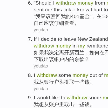
"
Should
I
withdraw
money
from
sent
me
this
link
, I
knew
I
had
to
“
我
应该
赎回
我
的401基金”，
在
10
自己
应该仔细
看看
。
youdao
If
I
decide to
leave
New Zealand
withdraw
money
in
my
remittan
如果
我
决定
离开
新西兰
，
如何
在
下
取出该
帐户内的
余款
？
youdao
I
withdraw
some
money
out
of
m
我
从
银行
户头
提取
一些
钱
。
youdao
I
would like to
withdraw
some
m
我
想
从
账户
里取出
一些
钱
。