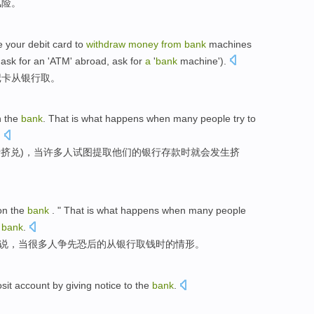
风险。
e your
debit
card to
withdraw
money
from
bank
machines
ask for an '
ATM
' abroad, ask for
a
'
bank
machine').
记卡
从
银行
取
。
n
the
bank
. That is
what happens
when
many
people
try to
.
行
挤兑
)，
当
许多
人
试图
提取
他们
的银行存款时就会
发生
挤
on the
bank
. " That is what happens
when
many
people
a
bank
.
是说，
当
很多
人
争先恐后
的
从
银行取
钱
时的情形。
sit
account
by giving notice
to the
bank
.
。