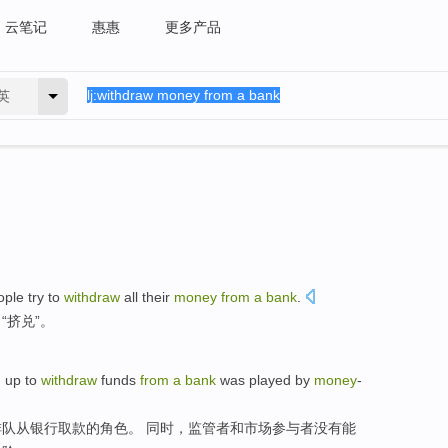
云笔记
惠惠
更多产品
英
ople
try to
withdraw
all
their
money
from
a
bank
.
“挤兑”。
g up
to
withdraw
funds
from
a
bank
was played
by
money
-
排队
从
银行
取款
的
角色
。 同时，监管者和市场参与者没有能