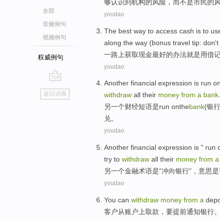
够认识
到
机构的风险，而不是市民的
全部
youdao
音频例句
The
best
way
to
access
cash
is
to
us
视频例句
along
the way (bonus travel tip: don't 
一路上
获取现金
最好
的
办法
就是
用
借
权威例句
youdao
Another
financial
expression
is
run
o
go
返回词典
withdraw
all
their
money
from
a
bank
top
另一个
财经
短语
是
run
on
the
bank
(银
兑。
youdao
Another
financial
expression
is
"
run 
try to
withdraw
all their
money
from
另一个
金融
术语
是
“
冲向
银行
”，意思
youdao
You can
withdraw
money
from
a
depo
客户
从
账户
上
取款
，要
提前
通知银行