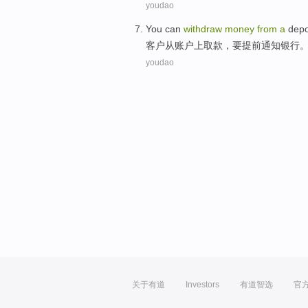
youdao
You can
withdraw
money
from
a
depo
客户
从
账户
上
取款
，要
提前
通知银行
youdao
关于有道
Investors
有道智选
官