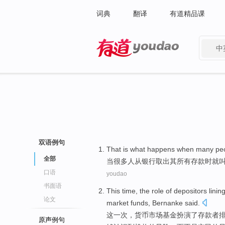
词典
翻译
有道精品课
中
有道 - 网易旗下搜索
双语例句
That is what happens
when
many
pe
全部
当
很多
人
从
银行
取出
其
所有
存款时就叫
口语
youdao
书面语
This
time
, the
role
of
depositors
linin
论文
market
funds, Bernanke said.
这
一次
，货币市场
基金
扮演
了
存款者
原声例句