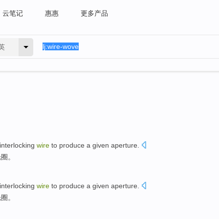
云笔记
惠惠
更多产品
英
interlocking
wire
to produce
a given
aperture
.
光圈
。
interlocking
wire
to produce
a given
aperture
.
光圈
。