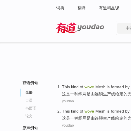
词典
翻译
有道精品课
中
有道 - 网易旗下搜索
双语例句
This
kind
of
wove
Mesh
is
formed
by
全部
这
是一种
织网
是
由
连锁生产线
给定
的
口语
youdao
书面语
This
kind
of
wove
Mesh
is
formed
by
论文
这
是一种
织网
是
由
连锁生产线
给定
的
youdao
原声例句