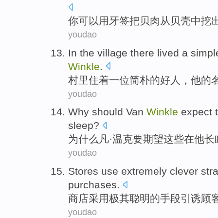
你
可以
用
牙签把
贝
肉
从
贝壳中挖
youdao
In the village there
lived
a
simpl
Winkle
.
村里
住着
一位
简朴
的好人
，
他
的
youdao
Why should
Van
Winkle
expect
sleep
?
为什么
凡·
温克要
期望
这些
在
他
长
youdao
Stores
use
extremely
clever
stra
purchases
.
商店
采用
极其
聪明的
手段引诱
顾
youdao