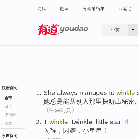
词典
翻译
有道精品课
云笔记
中英
有道 - 网易旗下搜索
双语例句
She
always
manages to
winkle
全部
她
总是
能
从别人那里探听出
秘密
口语
《牛津词典》
书面语
T
winkle
,
twinkle
,
little star
!
论文
闪耀
，
闪耀
，
小星星
！
原声例句