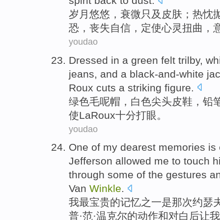
spirit back to
dust
.
岁月
悠悠
，衰微只及
皮肤
；
热忱
恐，丧失自信，定使
心灵
扭曲，
youdao
Dressed in a
green
felt
trilby
,
wh
jeans
,
and
a
black-and-white
ja
Roux cuts
a striking figure.
绿色
毛
呢帽
，
白色
尖头
皮鞋，铅
使
La
Roux
十分打眼。
youdao
One of
my
dearest
memories
is
Jefferson
allowed
me
to
touch
h
through some
of
the
gestures
an
Van
Winkle
.
我
最宝贵
的
记忆
之一
是
那次
约瑟夫
普·
范
·温克尔的
动作
和
对白后
让
我