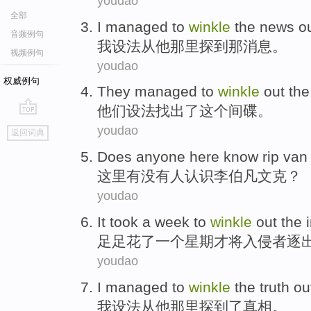
youdao
全部
I
managed to
winkle
the
news
ou
音频例句
我
设法
从他那里探到
那
消息
。
视频例句
youdao
权威例句
They
managed to
winkle
out
the
他们
设法
找出了这个
间碟
。
go
youdao
返回词典
top
Does
anyone
here
know
rip va
这里
有没有
人
认识
李伯凡文克
？
youdao
It took
a
week
to
winkle
out the 
足足
花了
一个
星期
才
将入侵者逐
youdao
I
managed to
winkle
the truth
ou
我
设法
从
他
那里探到了
真相
。