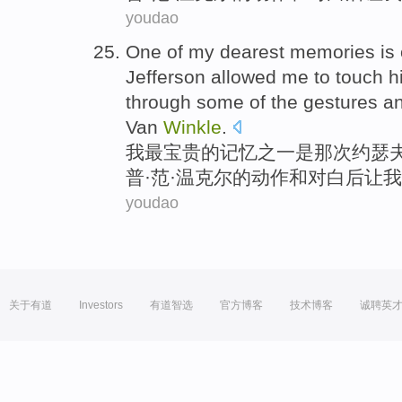
youdao
One of
my
dearest
memories
is
Jefferson
allowed
me
to
touch
h
through some
of
the
gestures
an
Van
Winkle
.
我
最宝贵
的
记忆
之一
是
那次
约瑟夫
普·
范
·温克尔的
动作
和
对白后
让
我
youdao
关于有道
Investors
有道智选
官方博客
技术博客
诚聘英