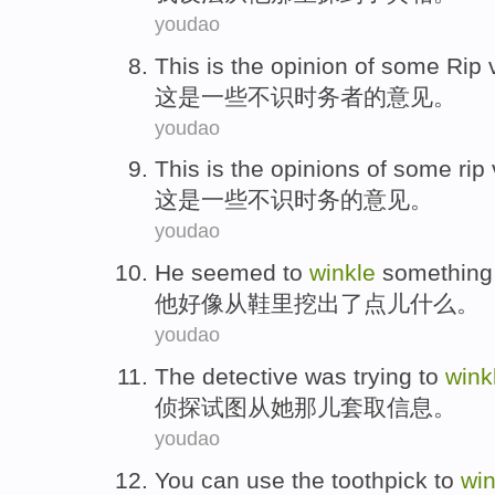
youdao
This
is
the
opinion
of
some
Rip
这
是
一些
不
识时务
者
的
意见
。
youdao
This
is
the
opinions
of
some
rip
这
是
一些
不
识时务
的
意见
。
youdao
He
seemed to
winkle
something
他
好像
从
鞋
里挖出
了点儿什么。
youdao
The detective
was
trying to
wink
侦探
试图
从
她
那儿套取
信息
。
youdao
You
can
use the
toothpick
to
win