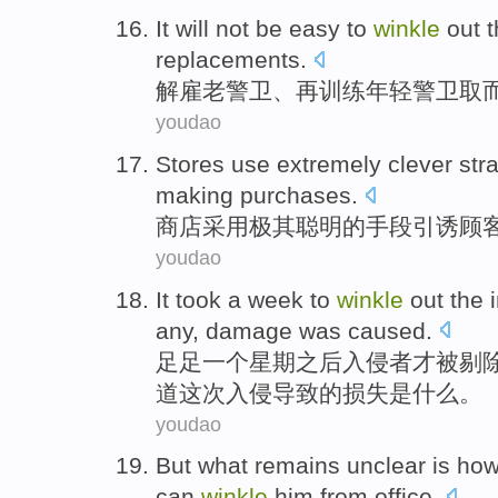
It will
not be
easy to
winkle
out 
replacements.
解雇
老
警卫
、再
训练
年轻
警卫
取
youdao
Stores
use
extremely
clever
stra
making
purchases
.
商店
采用
极其
聪明的
手段引诱
顾
youdao
It took
a
week
to
winkle
out
the
any,
damage
was
caused
.
足足
一个
星期
之后
入侵者
才被
剔
道
这次入侵
导致
的损失
是什么
。
youdao
But
what remains
unclear
is
ho
can
winkle
him from office.