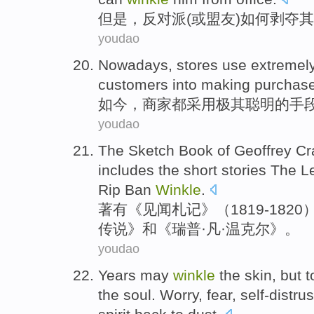
但是
，
反对派
(
或
盟友
)
如何
剥夺其
youdao
Nowadays
,
stores
use
extremel
customers
into making
purchas
如今
，
商家都
采用
极其
聪明
的
手
youdao
The Sketch Book
of
Geoffrey Cr
includes
the short
stories
The
L
Rip Ban
Winkle
.
著有《见闻札记》（1819
-
1820
传说
》
和
《瑞普·凡·
温克尔
》。
youdao
Years
may
winkle
the
skin
, but 
the
soul
. Worry, fear,
self-distrus