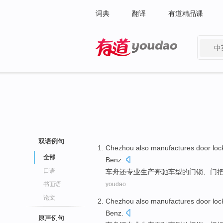
词典
翻译
有道精品课
中
有道 - 网易旗下搜索
双语例句
Chezhou
also
manufactures
door loc
全部
Benz
.
口语
车
舟
还
专业生产
奔驰车型的
门锁
、门
书面语
youdao
论文
Chezhou
also
manufactures
door loc
Benz
.
原声例句