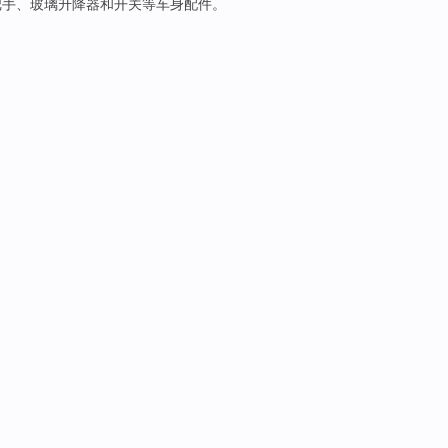
把手、玻璃
升降器
和
开关
等
车身配件。