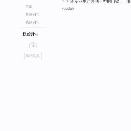
车
舟
还
专业生产
奔驰车型的
门锁
、门
全部
youdao
音频例句
视频例句
权威例句
go
返回词典
top