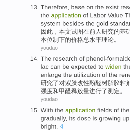
Therefore
,
base
on
the
exist
res
the
application
of
Labor
Value
T
system besides the
gold
standa
因此
，
本文
试图
在前人
研究
的
基
本位制
下的
价格
总
水平
理论
。
youdao
The research
of
phenol-formald
lac
can be expected to
widen
th
enlarge the utilization of
the
rene
研究
了对
紫
胶
改性
酚醛
树脂
胶粘
强度
和
甲醛释放量进行
了
测定。
youdao
With the
application
fields
of the
gradually
,
its
dose
is
growing
up
bright
.