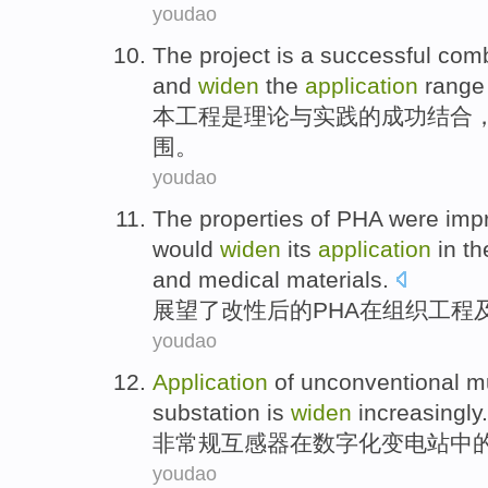
youdao
The
project
is
a
successful
comb
and
widen
the
application
range
本
工程
是
理论
与
实践
的
成功
结合
围
。
youdao
The properties
of
PHA
were
imp
would
widen
its
application
in
the
and
medical
materials
.
展望
了改性
后
的
PHA
在
组织
工程
youdao
Application
of
unconventional
mu
substation is
widen
increasingly
.
非常规
互感器
在
数字化
变电站
中
youdao