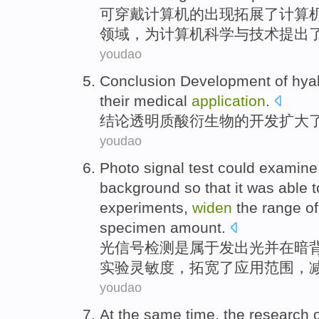
可
穿戴
计算机
的
出现
拓展了
计算
领域
，
为
计算机
科学
与
技术
提出
youdao
Conclusion
Development
of
hya
their
medical
application
.
结论
透明
质酸
衍生物
的
开发
扩大
youdao
Photo
signal
test
could
examine
background
so that it was able 
experiments
,
widen
the
range
o
specimen
amount
.
光
信号
检测
是属于发出光并
在
暗
实验
灵敏度
，
拓宽
了
应用
范围
，
youdao
At the same time
, the
research