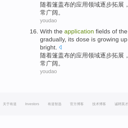
随着
篷
盖布
的
应用
领域
逐步
拓展
常
广阔。
youdao
With the
application
fields
of the
gradually
,
its
dose
is
growing
up
bright
.
随着
篷
盖布
的
应用
领域
逐步
拓展
常
广阔。
youdao
关于有道
Investors
有道智选
官方博客
技术博客
诚聘英