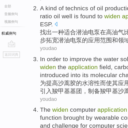
全部
A
kind of
technics
of
oil
producti
音频例句
ratio
oil
well is found
to
widen
ap
视频例句
ESP
.
找出
一
种
适合
潜油
电泵
在
高
油气
权威例句
步
拓宽潜油电泵
的
应用
范围
和
领
youdao
go
返回词典
top
In order to
improve
the
water sol
widen
the
application
field,
carb
introduced into
its
molecular
cha
为
提高
沙蒿
胶
的
水溶性
而
使
其
应
引入
羧
甲基基团，制备羧甲基沙
youdao
The
widen
computer
application
function
brought
by wearable
co
and
challenge
for
computer
sci