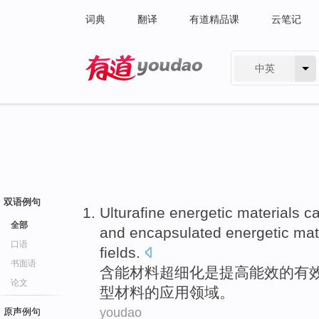
词典
翻译
有道精品课
云笔记
中英
有道 - 网易旗下搜索
双语例句
Ulturafine
energetic
materials
c
全部
and
encapsulated
energetic
mat
口语
fields
.
书面语
含能
材料
超细化是
提高
能效
的
有
论文
型材料的
应用
领域。
youdao
原声例句