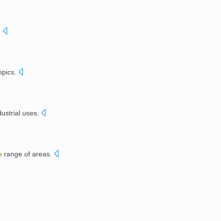
.
opics
.
dustrial
uses
.
e
range
of
areas
.