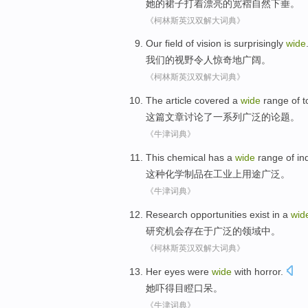
她
的
裙子
打着漂亮的
宽
褶自然下垂
。
《柯林斯英汉双解大词典》
Our
field
of
vision
is surprisingly
wide
我们
的
视野
令人
惊奇地广阔。
《柯林斯英汉双解大词典》
The
article
covered
a
wide
range
of
t
这
篇文章
讨论了
一系列
广泛
的
论题
。
《牛津词典》
This
chemical
has a
wide
range
of
in
这种
化学
制品
在
工业
上用途
广泛
。
《牛津词典》
Research
opportunities
exist
in a
wid
研究
机会
存在
于
广泛
的
领域中。
《柯林斯英汉双解大词典》
Her
eyes were
wide
with horror
.
她
吓得
目瞪口呆
。
《牛津词典》