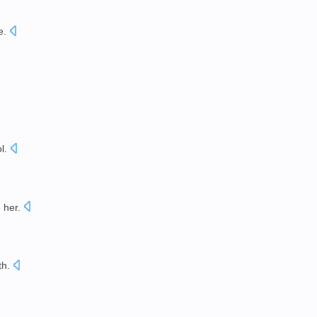
e
.
l.
e
her
.
th
.