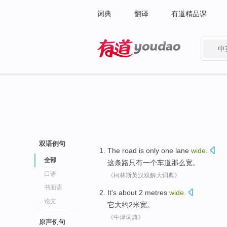
词典
翻译
有道精品课
中
有道 - 网易旗下搜索
双语例句
The
road
is only
one
lane
wide
.
全部
这
条路
只有
一个
车道那么
宽
。
口语
《柯林斯英汉双解大词典》
书面语
It
's about
2
metres
wide
.
论文
它
大约
2
米
宽
。
《牛津词典》
原声例句