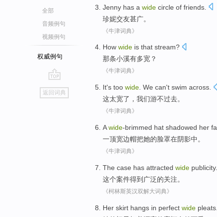
Jenny
has
a
wide
circle of friends
.
全部
珍妮
交友
甚广。
音频例句
《牛津词典》
视频例句
How
wide
is
that stream
?
权威例句
那条
小溪
有多
宽
？
《牛津词典》
go
It
's too
wide
.
We
can't
swim across
.
返回词典
top
这
太
宽了
，
我们
游
不
过去。
《牛津词典》
A
wide
-brimmed
hat
shadowed
her
f
一
顶宽边
帽
把
她
的
脸
罩在
阴影
中。
《牛津词典》
The
case
has attracted
wide
publicity
这个
案件
得到
广泛的关注。
《柯林斯英汉双解大词典》
Her
skirt
hangs in perfect
wide
pleats