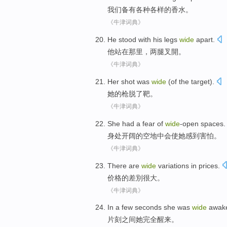
我们
备有
各种
各样
的
香水
。
《牛津词典》
He
stood
with his legs
wide
apart
.
他
站在那里
，两腿叉
開
。
《牛津词典》
Her
shot
was
wide
(
of the
target
).
她
的
枪脱
了
靶
。
《牛津词典》
She
had a
fear
of
wide
-open
spaces
.
身处开阔
的
空地中会使
她
感到害怕
。
《牛津词典》
There are
wide
variations in
prices
.
价格
的差
別
很大。
《牛津词典》
In a few seconds
she
was
wide
awak
片刻
之间
她
完全
醒来
。