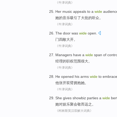
《牛津词典》
Her
music
appeals to
a
wide
audienc
她
的
音乐
吸引
了
大批
的
听众
。
《牛津词典》
The door
was
wide
open
.
门
四
敞
大
开
。
《牛津词典》
Managers
have
a
wide
span
of contro
经理
的职权范围
很大
。
《牛津词典》
He
opened his
arms
wide
to
embrac
他
张开
双臂
拥抱
她
。
《牛津词典》
She
gives
showbiz
parties
a
wide
ber
她
对
娱乐
聚会
敬而远之
。
《柯林斯英汉双解大词典》