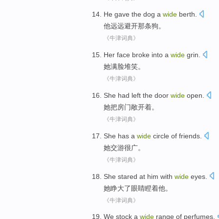
He
gave
the dog
a
wide
berth
.
他
远远避开
那条
狗。
《牛津词典》
Her
face
broke into a
wide
grin
.
她
满脸
堆笑
。
《牛津词典》
She
had left
the door
wide
open
.
她
把
房门敞开着。
《牛津词典》
She
has
a
wide
circle of friends.
她
交游
很
广。
《牛津词典》
She
stared at
him
with
wide
eyes
.
她
睁
大了
眼睛
瞪着
他
。
《牛津词典》
We
stock a
wide
range
of
perfumes
.