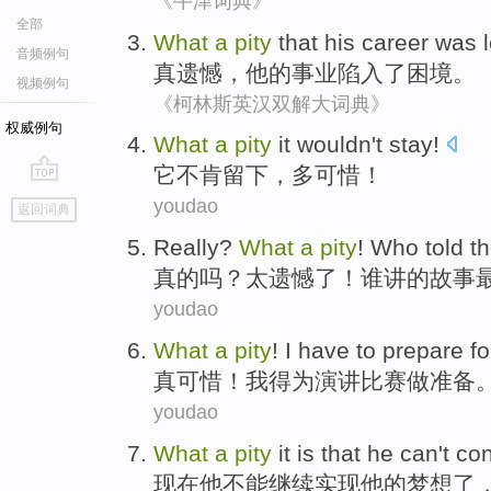
《牛津词典》
全部
What
a
pity
that
his
career
was
音频例句
真
遗憾，
他
的
事业
陷入了
困境。
视频例句
《柯林斯英汉双解大词典》
权威例句
What
a
pity
it
wouldn't
stay
!
它
不肯
留下
，多
可惜
！
go
youdao
返回词典
top
R
eally?
What
a
pity
! Who told th
真
的吗？太遗憾了！谁讲的故事
youdao
W
hat
a
pity
! I have to prepare f
真
可惜！我得为演讲比赛做准备
youdao
W
hat
a
pity
it is that he can't c
现
在他不能继续实现他的梦想了