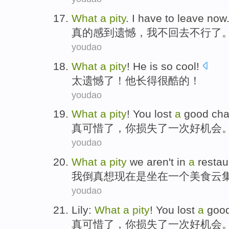
What
a
pity
.
I
have
to leave
now
真的感到
遗憾
，
我
不回去不行了
youdao
What
a
pity
!
He
is so cool
!
太
遗憾
了！
他
长得
很
酷的！
youdao
What
a
pity
!
You
lost
a
good ch
真
可惜
了，
你
损失了
一
次好
机会。
youdao
What
a
pity
we aren't
in
a
restau
我
倒真想
现在
是坐在
一个
美食
云
youdao
Lily:
What
a
pity
!
You
lost
a
goo
真可惜了，
你
损失了
一
次好
机会