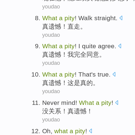
youdao
What
a
pity
!
Walk straight
.
真
遗憾！直走。
youdao
What
a
pity
!
I
quite
agree
.
真
遗憾！
我
完全
同意。
youdao
What
a
pity
!
That
's
true
.
真
遗憾！
这
是
真的。
youdao
Never mind
!
What
a
pity
!
没关系
！
真
遗憾！
youdao
Oh
,
what
a
pity
!