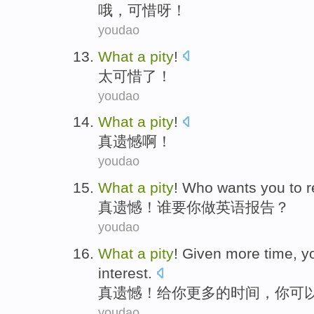
哦
，
可惜
呀！
youdao
What
a
pity
!
太
可惜
了！
youdao
What
a
pity
!
真
遗憾啊！
youdao
What
a
pity
!
Who
wants
you
to
r
真
遗憾！
谁
要
你
做
英语
报告
？
youdao
What
a
pity
!
Given
more
time
,
y
interest.
真
遗憾！
给你
更多
的
时间
，
你
可
youdao