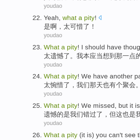
youdao
Yeah
,
what
a
pity
!
是啊
，太
可惜
了！
youdao
What
a
pity
!
I
should have
thoug
太
遗憾
了。
我
本
应当
想到
那一点
youdao
What
a
pity
!
We
have
another
p
太惋惜
了，
我们
那天
也有
个
聚会
youdao
What
a
pity
!
We
missed
,
but
it
i
遗憾的是
我们
错过了
，
但
这
也是
youdao
What
a
pity
(it is)
you
can't
see