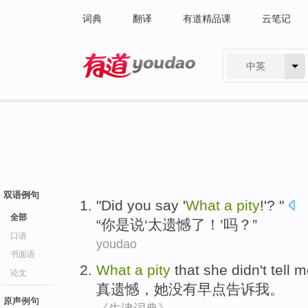
词典
翻译
有道精品课
云笔记
中英
有道 - 网易旗下搜索
双语例句
"
Did you
say
'
What
a
pity
!'? "
全部
“
你
是
说
‘
太遗憾
了！’吗？”
口语
youdao
书面语
What
a
pity
that
she
didn't
tell
m
论文
真
遗憾，
她
没有
早点
告诉
我
。
原声例句