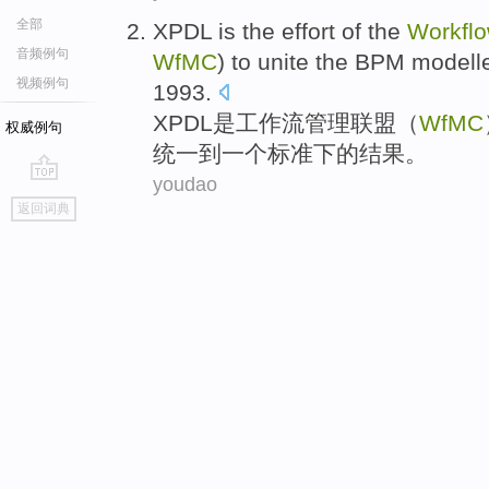
全部
XPDL
is
the effort of
the
Workfl
音频例句
WfMC
)
to unite
the
BPM
modell
视频例句
1993.
XPDL
是
工作流
管理
联盟
（
WfMC
权威例句
统一
到
一个
标准
下的结果。
youdao
go
返回词典
top