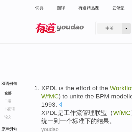
词典
翻译
有道精品课
云笔记
中英
有道 - 网易旗下搜索
双语例句
XPDL
is
the effort of
the
Workfl
全部
WfMC
)
to unite
the
BPM
modell
口语
1993.
书面语
XPDL
是
工作流
管理
联盟
（
WfMC
论文
统一
到
一个
标准
下的结果。
youdao
原声例句