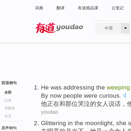
词典
翻译
有道精品课
云笔记
中英
有道 - 网易旗下搜索
双语例句
He
was addressing
the
weeping
全部
By now people were curious.
口语
他
正在
和那位
哭泣
的
女人
说话
，
书面语
youdao
论文
Glittering
in the
moonlight
,
she
原声例句