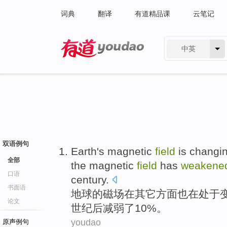
词典
翻译
有道精品课
云笔记
中英
有道 - 网易旗下搜索
双语例句
Earth's
magnetic
field
is
changi
全部
the magnetic
field
has
weakene
口语
century
.
书面语
地球
的
磁场
在
其它
方面
也
在处于
论文
世纪后减弱
了
10%。
youdao
原声例句