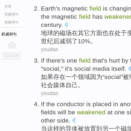
全部
Earth's
magnetic
field
is changi
音频例句
the
magnetic
field
has
weakene
视频例句
century
.
地球
的
磁场
在
其它
方面
也
在
处于
权威例句
世纪
后减弱
了
10%。
youdao
go
返回词典
top
If
there's
one
field
that
's
hurt
by
"
social
,"
it
's
social
media
itself
.
如果
存在
一个
领域
因为
“
social
”
被
社会
媒体
自己
。
youdao
If
the
conductor
is
placed
in
ano
fields
will
be
weakened
at one
s
other
side
.
当
这样的
导体
被放置
到
另
一个
磁