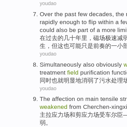
youdao
Over
the past
few decades
, the
rapidly enough to flip
within
a
fe
could also
be
part
of a
more limi
在
过去
的
几十
年里，
磁场
极速
减
生，
但
这
也
可能只是前奏的一小
youdao
Simultaneously
also
obviously
treatment
field
purification
funct
同时
也
就明显地
消弱
了
污水
处理
youdao
The affection on
main
tensile
st
weakened
from Cherchen-xingxin
主
拉
应力场
和
剪应力
场
受车尔臣
弱。