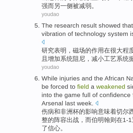
强
而
另
一侧
被减弱
。
youdao
The research
result showed
tha
vibration
of
technology
system
i
研究
表明
，磁场
的
作用在
很大
程
且
增加系统
阻尼
，减小工艺系统
youdao
While injuries
and
the African
Na
be
forced
to
field
a
weakened
si
into
the
game
full of
confidence
Arsenal
last week.
伤病
和
非洲
杯
的影响
意味着
切尔
整
的阵容出战，而
伯明翰
则在
1-
了
信心
。