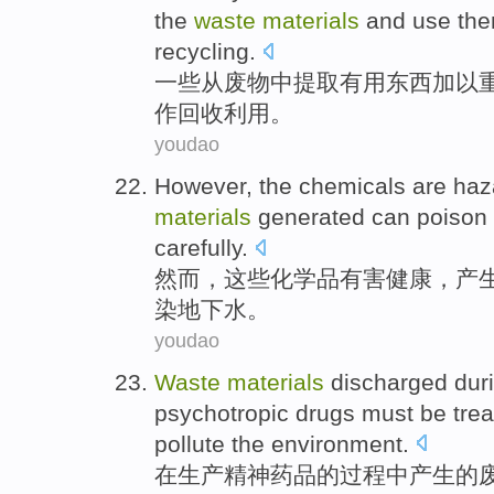
the
waste
materials
and
use
th
recycling
.
一些
从
废物
中
提取有用
东西
加以
作回收利用。
youdao
However
,
the chemicals
are
haz
materials
generated
can
poison
carefully
.
然而
，
这些
化学品
有害
健康
，
产
染
地下水
。
youdao
Waste
materials
discharged
dur
psychotropic
drugs
must be
tre
pollute
the
environment
.
在
生产
精神
药品
的
过程
中产生
的