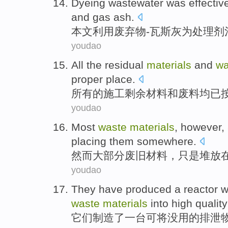
Dyeing
wastewater
was effective
and
gas
ash
.
本文利用
废弃物
-
瓦斯
灰
为
处理剂
youdao
All
the residual
materials
and
w
proper
place
.
所有
的
施工
剩余
材料
和
废料
均已
youdao
Most
waste
materials
,
however
,
placing them
somewhere
.
然而
大部分
废旧
材料
，
只是堆放
youdao
They
have
produced
a
reactor
w
waste
materials
into
high qualit
它们
制造
了一
台可将没用的
排泄