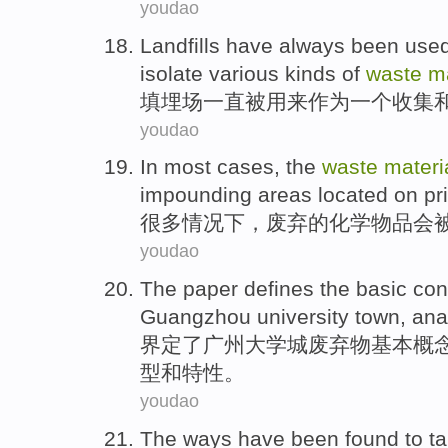
youdao
Landfills
have always
been
use
isolate
various kinds of
waste
ma
填埋场
一直
被
用来
作为
一个
收集
youdao
In most
cases
, the
waste
materi
impounding areas located
on
pr
很多
情况下
，
废弃
的化学物品会
youdao
The
paper defines
the
basic
con
Guangzhou
university town
,
ana
界定
了
广州
大学城
废弃物
基本
概
型
和
特性。
youdao
The
ways
have been
found
to t