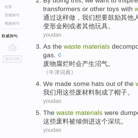
By
doing this
,
we
want
to
inspire
全部
transformers
or
other
toys
with
音频例句
通过
这样
做，
我们
想
要
鼓励
其他
视频例句
变形金刚
或者
其他
玩具
。
youdao
权威例句
As the
waste
materials
decomp
gas
.
go
返回词典
top
废物
腐烂
时会
产生
沼气
。
《牛津词典》
We
made
some
hats
out of
the
我们
用
这些
废
材料
制成了
帽子
。
youdao
The
waste
materials
were dump
这些
废料
被
倾倒
进
这个
深
坑。
youdao