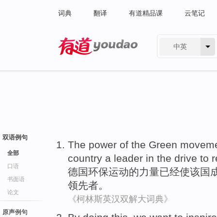
词典
翻译
有道精品课
云笔记
中英
有道 - 网易旗下搜索
双语例句
The
power
of the
Green
moveme
全部
country
a leader
in
the drive to
r
口语
德国
环保
运动
的
力量
已经
使
该国
书面语
领先者
。
论文
《柯林斯英汉双解大词典》
原声例句