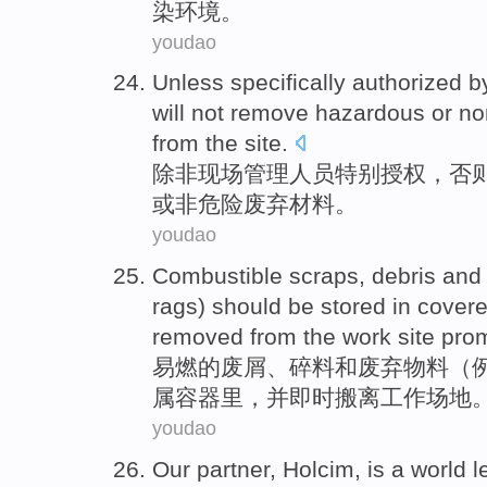
染
环境。
youdao
Unless
specifically
authorized b
will not
remove
hazardous
or
no
from
the site.
除非
现场
管理
人员特别
授权
，否
或
非
危险
废弃
材料
。
youdao
Combustible
scraps
, debris
and
rags
)
should be
stored in
cover
removed from
the
work
site pro
易燃
的
废
屑、碎料
和
废弃
物料
（
属
容器里
，
并
即时
搬离
工作
场地
youdao
Our
partner
,
Holcim
,
is
a
world
l