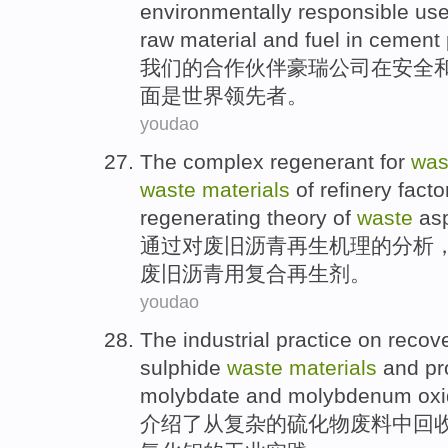
environmentally responsible
us
raw
material and
fuel
in cement 
我们
的
合作伙伴
豪
瑞公司
在
安全
面
是
世界
领先者
。
youdao
The
complex
regenerant
for
was
waste
materials
of
refinery fact
regenerating theory of
waste
asp
通过
对
废旧
沥青
再生
机理
的
分析
废旧
沥青用
复合
再生剂。
youdao
The
industrial
practice
on
recov
sulphide
waste
materials
and
pr
molybdate
and
molybdenum
ox
介绍
了
从
复杂的硫化物
废料
中
回