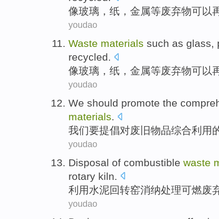
像
玻璃
，
纸
，
金属
等
废弃物
可以
youdao
Waste
materials
such
as
glass
,
recycled
.
像
玻璃
，
纸
，
金属
等
废弃物
可以
youdao
We
should
promote
the
compre
materials
.
我们
要
提倡
对
废旧
物品
综合
利用
youdao
Disposal
of
combustible
waste
m
rotary kiln
.
利用
水泥
回转窑
消纳处理
可燃
废
youdao