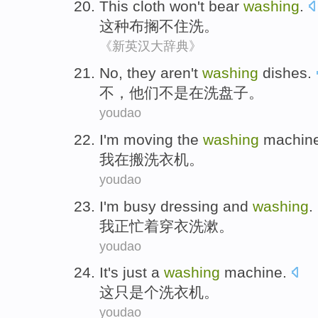
This
cloth
won't bear
washing
.
这种
布
搁不住洗。
《新英汉大辞典》
No
,
they
aren't
washing
dishes
.
不
，
他们
不是
在洗
盘子
。
youdao
I'm
moving
the
washing
machin
我
在
搬
洗衣机
。
youdao
I
'm
busy
dressing
and
washing
.
我
正
忙着
穿衣
洗漱
。
youdao
It
's just
a
washing
machine
.
这
只是
个
洗衣机
。
youdao