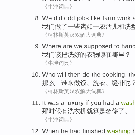
《牛津词典》
We
did
odd jobs
like
farm
work
我们
做了
一些
诸如
干农
活儿
和
洗
《柯林斯英汉双解大词典》
Where are
we
supposed
to han
我们
该
把
洗好的衣物晾
在
哪里
？
《牛津词典》
Who
will
then
do the
cooking
,
t
那么
，
谁
来
做饭
、
洗衣
、
缝补
呢
《柯林斯英汉双解大词典》
It was a
luxury
if you
had a
wash
那
时候
有
洗衣机
就算是
奢侈
了。
《牛津词典》
When
he
had finished
washing