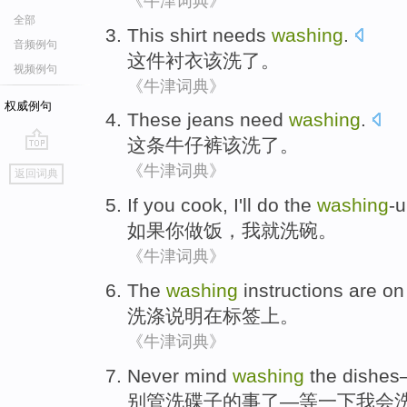
《牛津词典》
全部
This shirt
needs
washing
.
音频例句
这件
衬衣
该
洗了。
视频例句
《牛津词典》
权威例句
These
jeans
need
washing
.
这
条牛仔裤
该
洗了
。
go
《牛津词典》
返回词典
top
If
you
cook
,
I
'll
do the
washing
-
如果
你
做饭
，
我
就
洗碗
。
《牛津词典》
The
washing
instructions are
on
洗涤
说明
在
标签上
。
《牛津词典》
Never mind
washing
the dishes
别管
洗
碟子
的事了—等一下
我会