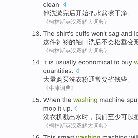
clean
.
他
洗漱
完
后
开始
把
水盆
擦干净
。
《柯林斯英汉双解大词典》
The shirt
's
cuffs
won't
sag
and lo
这件
衬衫
的
袖口
洗
后
不会
松
垂
变
《柯林斯英汉双解大词典》
It
is usually
economical
to
buy
w
quantities
.
大量
购买
洗衣粉
通常
要
省钱些
。
《牛津词典》
When
the
washing
machine
spu
mop it up
.
洗衣机
溅
出水
时
，
我们
至少
可以
《柯林斯英汉双解大词典》
This
smart
washing
machine wil