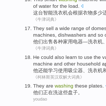
of
water
for the load.
这
台
智能
洗衣
机会根据衣物多少
《牛津词典》
They
sell
a
wide range of
domes
machines
,
dishwashers
and so 
他们
出售
各种
家用
电器—
洗衣机
《牛津词典》
He
could
also
learn
to
use
the 
machine
and
other
household
a
他
还
能
学习
使用
吸尘器
、
洗衣机
《柯林斯英汉双解大词典》
They
are
washing
these
plates
.
他们
正在
洗
这些
盘子
。
youdao