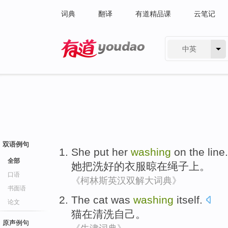
词典
翻译
有道精品课
云笔记
中英
有道 - 网易旗下搜索
双语例句
She
put
her
washing
on the
line
.
全部
她
把
洗
好的衣服晾
在
绳子上
。
口语
《柯林斯英汉双解大词典》
书面语
The cat
was
washing
itself
.
论文
猫
在
清洗
自己
。
原声例句