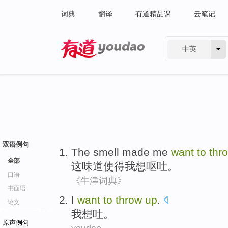
词典
翻译
有道精品课
云笔记
中英
有道 - 网易旗下搜索
双语例句
The
smell
made
me
want
to
thr
全部
这
味道
使得
我
想
呕吐
。
口语
《牛津词典》
书面语
I
want
to
throw
up
.
论文
我
想
吐
。
原声例句