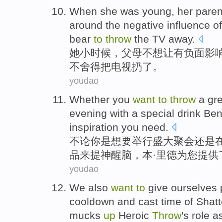
When
she
was
young
, her
paren
around the
negative
influence
of
bear
to
throw
the
TV
away
.
她
小时候
，
父母
不想
让有
负面
影
不
舍得
把
电视
扔了
。
youdao
Whether
you
want
to
throw
a gr
evening
with
a
special
drink
Be
inspiration
you need
.
不论
你
是
想
要
举行
盛大
聚会
还是
品来
提神
醒脑，本·
里德
为
您提供
youdao
We
also
want
to
give ourselves
cooldown
and
cast
time
of
Shatt
mucks
up
Heroic
Throw
's
role a