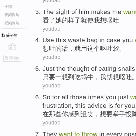
youdao
全部
The sight
of
him
makes
me
wan
音频例句
看
了
她
的
样子
就使
我
想
呕吐。
视频例句
youdao
权威例句
Use
this
waste
bag
in
case you
想
吐
的话
，就
用
这个
呕吐
袋
。
go
youdao
返回词典
top
Just
the
thought of
eating
snail
只要
一
想到
吃
蜗牛
，
我
就
想
呕吐
youdao
So
for
all those
times
you
just
w
frustration
,
this
advice
is for
you
在
那些
你
感到
沮丧
，
想
要
举手
投
youdao
They
want
to
throw
in
every
pos