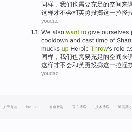
同样
，
我们
也
需要
充足
的
空间
来
这样才不会和
英勇
投掷
这
一
拉
怪
youdao
We
also
want
to
give ourselves
cooldown
and
cast
time
of
Shatt
mucks
up
Heroic
Throw
's
role a
同样
，
我们
也
需要
充足
的
空间
来
这样才不会和
英勇
投掷
这
一
拉
怪
youdao
关于有道
Investors
有道智选
官方博客
技术博客
诚聘英