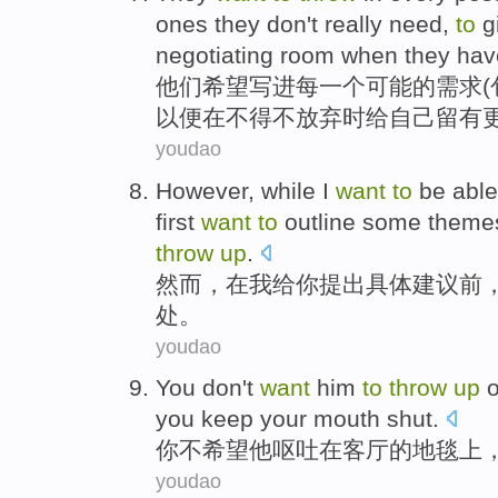
ones they
don't
really
need
,
to
g
negotiating
room when they
hav
他们
希望
写
进
每一个
可能的
需求
(
以便在
不得不
放弃
时
给
自己
留有
youdao
However
,
while
I
want
to
be abl
first
want
to
outline some
theme
throw
up
.
然而
，
在
我
给
你
提出
具体
建议
前
处。
youdao
You
don't
want
him
to
throw
up
you keep your
mouth shut
.
你
不
希望
他
呕吐
在
客厅
的
地毯上
youdao