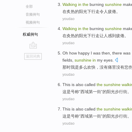
Walking
in
the
burning
sunshine
make
全部
在
炙热
的
阳光下
行走
令人
疲倦。
音频例句
youdao
视频例句
Walking
in
the
burning
sunshine
mak
权威例句
在
灸热的
阳光下
行走
让
人
感到
疲倦
。
youdao
go
Oh
how
happy
I
was
then
, there was
返回词典
top
fields
,
sunshine
in
my
eyes.
那时
我
是
多么
欢快
，
没有
痛苦
没有
悲
youdao
This
is
also called
the
sunshine
walki
这
是
号称
“西域
第一
街
”
的
阳光
步行街
。
youdao
This
is
also called
the
sunshine
walki
这
是
号称
“西域
第一
街
”
的
阳光
步行街
。
youdao