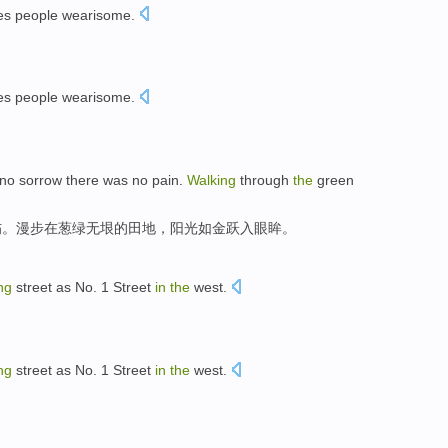
s people wearisome
.
es
people
wearisome
.
no
sorrow
there was no
pain
.
Walking
through
the
green
伤
。
漫步
在葱绿无垠的
田地
，
阳光
如金跃入眼眸。
ng
street as No
.
1
Street
in
the
west.
ng
street as No
.
1
Street
in
the
west.