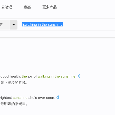
云笔记
惠惠
更多产品
英
good
health
,
the
joy
of
walking
in
the
sunshine
.
阳光下
漫步
的
喜悦。
rightest
sunshine
she
's
ever seen
.
的
最
明媚的阳光里。