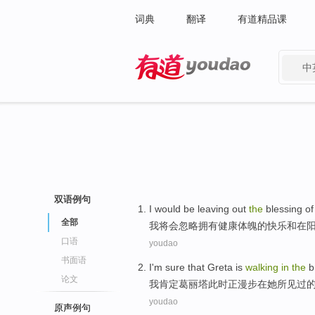
词典
翻译
有道精品课
中
有道 - 网易旗下搜索
双语例句
I
would
be
leaving out
the
blessing
of
全部
我
将
会
忽略
拥有
健康体魄
的
快乐
和
在
口语
youdao
书面语
I
'm sure
that Greta
is
walking
in
the
b
论文
我
肯定
葛丽
塔此时
正
漫步
在
她所见过
youdao
原声例句