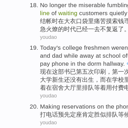
No
longer the
miserable
fumblin
line
of
waiting
customers
quietl
结帐时在
大衣
口袋里
痛苦
摸索
钱
急火燎
的时代已经一去
不
复返了
youdao
Today
's
college
freshmen
weren
and
dad
while
away
at
school
of
pay
phone
in
the dorm
hallway
.
现在这部书已第五次印刷，第一
大学
新生
还
没有
出生
，
而
在
学校
着
在
宿舍
大厅里
排队
等着
用
付费
youdao
Making
reservations
on the
pho
打电话
预先定座
肯定
胜似
排队
等
youdao