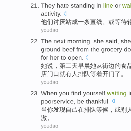
They
hate
standing
in
line
or
wai
activity.
他们
讨厌
站成
一条
直线
、
或
等待
youdao
The next
morning
,
she
said
, sh
ground beef
from
the
grocery d
for
her to
open
.
她
说
，
第二
天早晨
她
从
街边
的
食
店门口就有人
排队
等着开门
了
。
youdao
When
you
find
yourself
waiting
i
poorservice,
be thankful
.
当
你
发现
自己
在
排队
等候，
或
别
激。
youdao