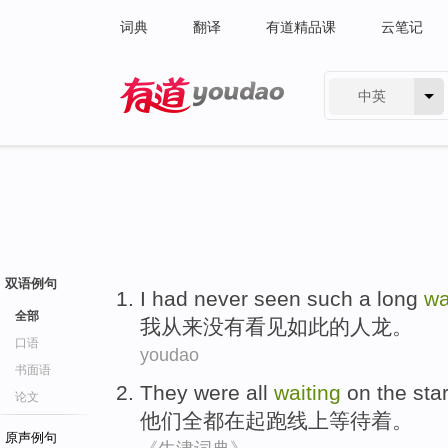
词典
翻译
有道精品课
云笔记
中英
有道 - 网易旗下搜索
双语例句
I
had never
seen
such
a long
wa
全部
我
从来
没有
看见
如此
的
人龙
。
口语
youdao
书面语
They
were all
waiting
on the
sta
论文
他们
全都
在
起跑线
上
等待着
。
原声例句