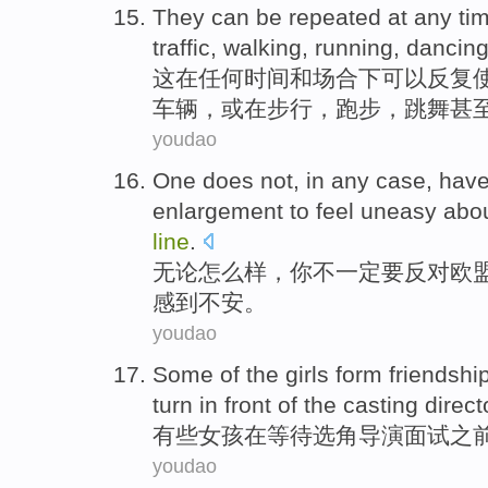
They
can be
repeated
at
any
ti
traffic
,
walking
,
running
,
dancin
这
在
任何
时间
和场合下
可以
反复
车辆
，或
在步行
，
跑步
，
跳舞
甚
youdao
One
does
not
,
in any case
, hav
enlargement
to
feel
uneasy abo
line
.
无论
怎么样，
你
不一定
要
反对
欧
感到
不安。
youdao
Some
of the
girls
form
friendshi
turn
in front of the
casting
direct
有些
女孩
在等待
选角导演
面试之
youdao