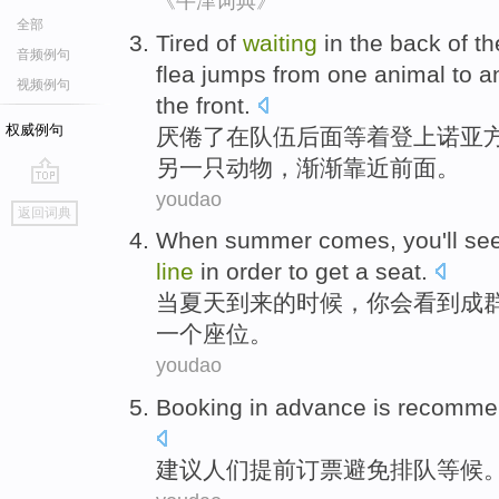
《牛津词典》
全部
Tired of
waiting
in
the back
of t
音频例句
flea
jumps
from
one
animal
to
a
视频例句
the front
.
权威例句
厌倦
了在
队伍
后面
等着
登上
诺亚
另一
只动物，渐渐
靠近
前面。
youdao
go
返回词典
top
When
summer
comes
,
you
'll
se
line
in order to
get
a
seat
.
当
夏天
到来
的
时候，
你
会
看到
成
一个
座位
。
youdao
Booking
in
advance
is
recomme
建议
人们提前
订票
避免
排队
等候