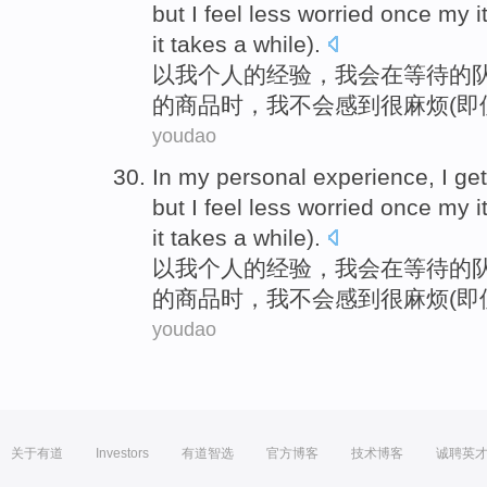
but
I
feel
less worried once
my
i
it
takes
a
while
).
以
我
个人
的
经验
，
我会
在
等待
的
的
商品
时，
我
不会感到很
麻烦
(
即
youdao
In
my
personal
experience
,
I
ge
but
I
feel
less worried once
my
i
it
takes
a
while
).
以
我
个人
的
经验
，
我会
在
等待
的
的
商品
时，
我
不会感到很
麻烦
(
即
youdao
关于有道
Investors
有道智选
官方博客
技术博客
诚聘英