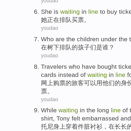
youdao
S
he is
waiting
in
line
to buy ticke
她
正在排队买票。
youdao
W
ho are the children under the 
在
树下排队的孩子们是谁？
youdao
T
ravelers who have bought ticke
cards instead of
waiting
in
line
fo
网
上购票的旅客可以用他们的身
票。
youdao
W
hile
waiting
in the long
line
of 
shirt, Tony felt embarrassed an
托
尼身上穿着件脏衬衫，在长长