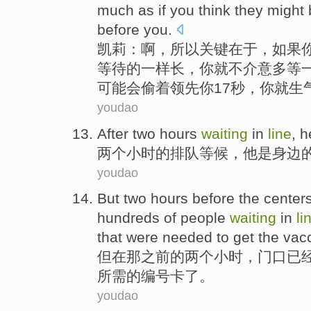
much
as if you think
they
might
before
you
.
凯莉
：
啊
，
所以
关键
在于
，
如果
等待的
一样
长
，你
就
不
介意
多
等
可能
会
偷
着领先你
17
秒，你
就生
youdao
After
two
hours
waiting
in
line
,
h
两个
小时
的
排队等候
，
他
是
身边
youdao
But
two
hours
before
the
center
hundreds of
people
waiting
in
li
that were
needed to
get the
vacc
但
在
那
之前
的
两个
小时
，门口
已
所需
的
编号
卡
了。
youdao