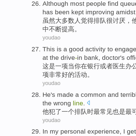
Although
most
people
find
queu
has
been kept
improving
amidst
虽然
大多数
人
觉得
排队
很讨厌
，
中
不断
提高
。
youdao
This
is
a
good
activity
to
engage
at the
drive
-
in
bank
,
doctor
's off
这
是
一
项
当
你
在
银行
或者
医生
办
项非常
好的
活动
。
youdao
He
's
made
a
common
and
terrib
the
wrong
line
.
他
犯了
一个
排队
时最
常见
也是最
youdao
In
my
personal
experience
,
I
ge