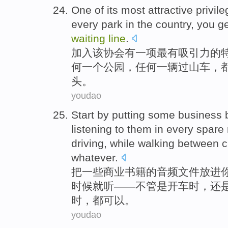
One
of
its
most attractive
privil
every
park in the
country
,
you
ge
waiting
line
.
加入
该
协会有
一
项
最有
吸引力的
何
一个
公园
，任何一辆
过山车
，
头
。
youdao
Start by
putting
some
business
listening to
them in every
spare
driving
,
while walking
between c
whatever.
把
一些
商业
书籍
的音频文件放进
时候就
听
——
不管是开车
时，还
时，都可以。
youdao