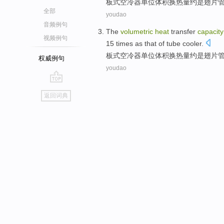
板式
空
冷器
单位
体积换
热量
约
是
翅
片
全部
youdao
音频例句
The
volumetric
heat
transfer
capacity
视频例句
15
times
as that of tube
cooler
.
板式
空
冷器
单位
体积换
热量
约
是
翅
片
权威例句
youdao
go
返回词典
top