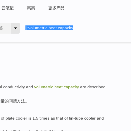
云笔记
惠惠
更多产品
英
al
conductivity
and
volumetric
heat
capacity
are
described
容量
的
间接
方法
。
of
plate
cooler
is
1.5
times
as that
of
fin-tube
cooler
and