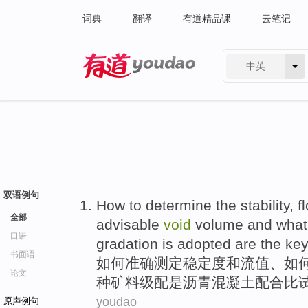
词典
翻译
有道精品课
云笔记
中英
有道 - 网易旗下搜索
双语例句
How
to
determine the
stability
,
f
全部
advisable
void
volume
and
what
口语
gradation
is
adopted
are
the
ke
书面语
如何
准确
测定
稳定度
和
流
值
、如
论文
种
矿
料
级
配
是
沥青混凝土配合比
youdao
原声例句