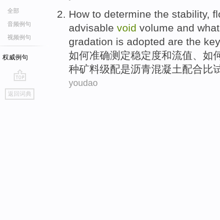
全部
How
to
determine the
stability
,
f
音频例句
advisable
void
volume
and
what
视频例句
gradation
is
adopted
are
the
ke
如何
准确
测定
稳定度
和
流
值
、如
权威例句
种
矿
料
级
配
是
沥青混凝土配合比
youdao
go
返回词典
top