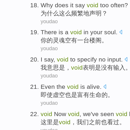
Why does
it say
void
too often
?
为什么
这么
频繁地声明？
youdao
There is
a
void
in
your
soul
.
你
的
灵魂
空
有
一
台楼阁。
youdao
I
say
,
void
to specify
no
input
.
我
意思是
，
void
表明
是没有
输入
youdao
Even
the
void
is
alive
.
即使
虚空
也是
富有生命
的。
youdao
void
Now
void
,
we
've seen
void
这里是
void
，
我们
之前
也
看过
。