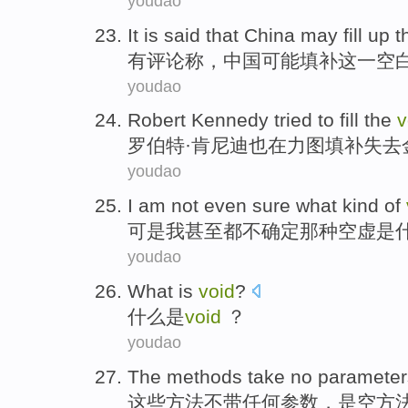
youdao
It is
said
that
China
may
fill up
t
有
评论称
，
中国
可能
填补
这
一空
youdao
Robert
Kennedy
tried to
fill
the
v
罗伯特·
肯尼迪
也
在
力图
填补
失去
youdao
I am
not even
sure
what
kind
of
可是
我
甚至
都不
确定
那种空虚
是
youdao
What
is
void
?
什么
是
void
？
youdao
The
methods
take
no
parameter
这些
方法
不带
任何
参数
，
是
空方