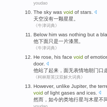
youdao
The sky
was
void
of
stars
.
天空
没有
一颗星星。
《牛津词典》
Below
him
was nothing but
a
bl
他
下面
只是
一
片
漆黑
。
《牛津词典》
He
rose
, his
face
void
of
emotio
door
.
他
站了起来
，
面
无
表情
地
朝
门口
《柯林斯英汉双解大词典》
However
,
unlike
Jupiter
,
the
terr
void
of
light
gases
and
ices
.
然而
，
如今
的
类地
行星
与
木星
不
youdao