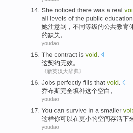
She
noticed
there was a
real
vo
all
levels
of the
public
education
她
注意到
，
不同等级
的
公共
教育
的缺失。
youdao
The
contract
is
void
.
这
契约
无效
。
《新英汉大辞典》
Jobs
perfectly
fills
that
void
.
乔布斯
完全
填补
这个
空白
。
youdao
You
can
survive
in
a smaller
voi
这样
你
可以
在
更
小的空间
存活
下
youdao