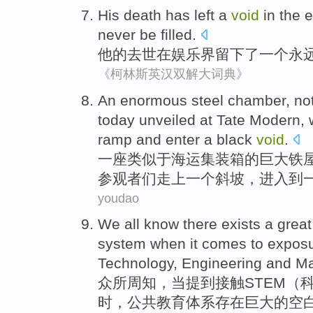
His
death has
left
a
void
in
the
e
never
be
filled
.
他
的
去世
在
娱乐界
留下了
一个
永
《柯林斯英汉双解大词典》
An
enormous
steel chamber, not
today
unveiled
at
Tate
Modern
,
ramp
and
enter
a
black
void
.
一
座类似于海运
集装箱
的
巨大
铁
参观者
们
走上
一
个
斜坡
，
进入到
youdao
We all
know
there exists
a
great
system
when
it
comes to
expos
Technology
,
Engineering
and
Ma
众所周知
，
当
提到
接触
STEM
（
时，
公共
教育
体系
存在
巨大的
空