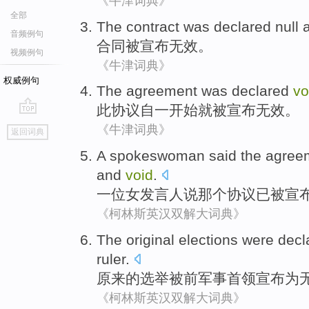
《牛津词典》
全部
The contract
was
declared
null
音频例句
合同
被
宣布
无效
。
视频例句
《牛津词典》
权威例句
The
agreement
was
declared
vo
此
协议
自一开始就
被
宣布
无效
。
go
《牛津词典》
返回词典
top
A
spokeswoman
said
the
agree
and
void
.
一位
女发言人
说
那个
协议
已
被
宣
《柯林斯英汉双解大词典》
The original
elections
were
decl
ruler
.
原来
的
选举
被
前
军事
首领
宣布为
《柯林斯英汉双解大词典》