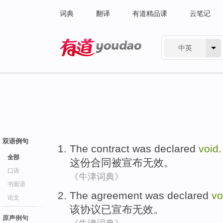
词典
翻译
有道精品课
云笔记
中英
有道 - 网易旗下搜索
双语例句
The contract
was
declared
void
.
全部
这份
合同
被
宣布
无效。
口语
《牛津词典》
书面语
The
agreement
was declared
vo
论文
该
协议
已
宣布无效。
原声例句