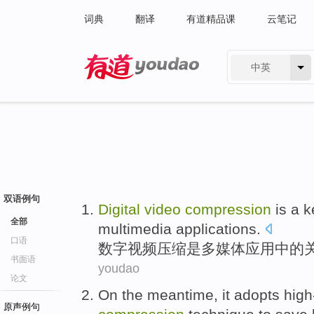
词典
翻译
有道精品课
云笔记
中英
有道 - 网易旗下搜索
双语例句
Digital
video
compression
is
a
k
全部
multimedia
applications
.
口语
数字
视频
压缩
是
多媒体
应用
中的
书面语
youdao
论文
On the meantime, it
adopts
high
原声例句