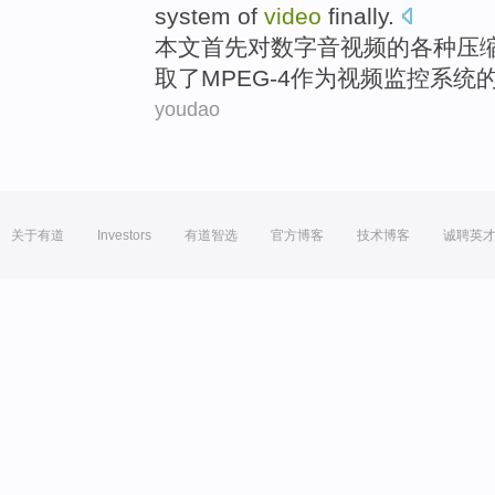
system
of
video
finally
.
本文
首先
对
数字
音视频
的
各种
压
取
了
MPEG-4
作为
视频
监控
系统
youdao
关于有道
Investors
有道智选
官方博客
技术博客
诚聘英