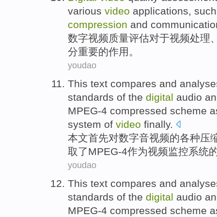
various
video
applications
,
such
compression
and
communicatio
数字
视频
质量
评估
对于
视频
处理
分
重要
的
作用
。
youdao
This text
compares
and
analyse
standards
of
the
digital
audio a
MPEG-4
compressed
scheme
a
system
of
video
finally
.
本文
首先
对
数字
音视频
的
各种
压
取
了
MPEG-4
作为
视频
监控
系统
youdao
This text
compares
and
analyse
standards
of
the
digital
audio a
MPEG-4
compressed
scheme
a