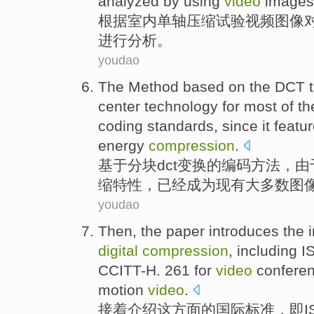
analyzed
by using
video
images
根据
室内单轴压缩试验
视频
图像
进行
分析。
youdao
The
Method
based on
the
DCT
t
center
technology
for
most
of
th
coding
standards
,
since
it
featu
energy
compression
.
基于
分块
dct
变换
的
编码
方法
，
由
缩
特性
，
已经
成为现有
大多数
图
youdao
Then
, the
paper introduces
the
digital
compression
, including
CCITT-H
. 261 for
video
confere
motion
video
.
接着
介绍
这
方面的
国际
标准
，即IS