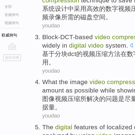
compression
technique
to
save
全部
系统
设计中采用
高效
的
数字
视频
音频例句
频录像所需的
磁盘
空间
。
视频例句
youdao
权威例句
Block-DCT-based
video
compre
widely
in
digital
video
system.
基于分块dct
的
视频
压缩
方法
在
数
go
返回词典
top
用
。
youdao
What
the
image
video
compress
amount
as possible
while
showi
图像
视频
压缩
所
解决
的问题
是
尽
据
量
。
youdao
The
digital
features
of
localized