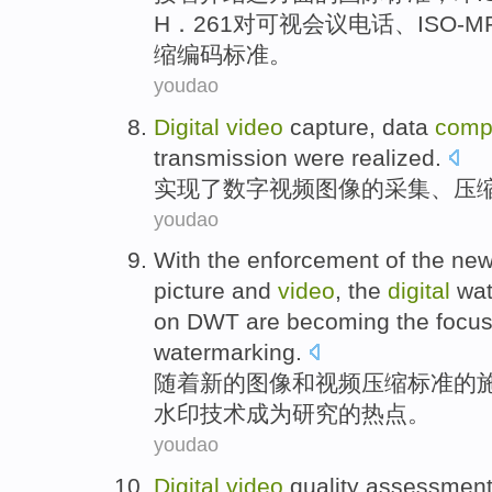
H．261对
可视
会议电话
、ISO-M
缩
编码标准。
youdao
Digital
video
capture
,
data
comp
transmission
were realized
.
实现
了
数字
视频图像
的
采集
、
压
youdao
With
the
enforcement
of
the
ne
picture
and
video
, the
digital
wa
on
DWT
are
becoming
the
focu
watermarking.
随着
新的
图像
和
视频
压缩
标准
的
水印
技术
成为
研究
的
热点
。
youdao
Digital
video
quality
assessmen