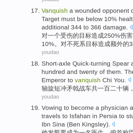
Vanquish
a
wounded
opponent 
Target
must be
below
10% heal
additional
344 to 366 damage.
对
一个
受伤
的
目标
造成250%
伤害
10%。对
不死
系
目标
造成
额外
的3
youdao
Short-axle
Quick-turning Spear 
hundred and twenty of them. T
Emperor
to
vanquish
Chi You.
轴旋短冲
矛
戟
战车
共一百二十辆
youdao
Vowing
to
become
a
physician
travels
to
Isfahan
in
Persia
to
st
Ibn Sina
(
Ben
Kingsley
).
他发誓
要
成为
一
名医生
，
俯首
称