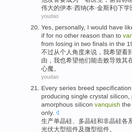
伟大的
伊本
·西纳(
本
·金斯利)
下
学
youdao
Yes
,
personally
,
I
would
have
li
if for
no
other
reason than
to
va
from
losing
in
two
finals
in the 1
不过
从
个人
角度来说，我
希望
看
由
，
我
也
希望
他们能击败导致
其
心
魔
。
youdao
Every
series
breed
specification
producing
single crystal
silicon
,
amorphous
silicon
vanquish
the
only.
生产
单晶硅
、
多晶硅
和
非晶
硅
各
光伏
大型
组件
及
微型组件。