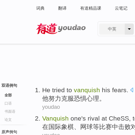
词典
翻译
有道精品课
云笔记
中英
有道 - 网易旗下搜索
双语例句
He
tried to
vanquish
his fears
.
全部
他
努力
克服
恐惧
心理。
口语
youdao
书面语
Vanquish
one's
rival
at
CheSS
,
论文
在
国际象棋
、
网球
等
比赛中
击败
原声例句