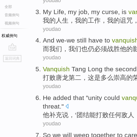
youdao
全部
My
Life
, my
job
, my
curse
,
is
va
音频例句
我
的
人生
，我的
工作
，我的
诅咒
视频例句
youdao
权威例句
And
we-we
still
have to
vanquis
而
我们
，我们
也
仍
必须
战胜
他
的
go
youdao
返回词典
top
Vanquish
Tang Long
the second
打败
唐龙
第二
，
这
是
多么
崇高
的
youdao
He
added
that "
unity
could
vanq
threat."
他
补充
说，‘
团结
能
打败
任何
敌人
youdao
So
we
will
weep
together to
car