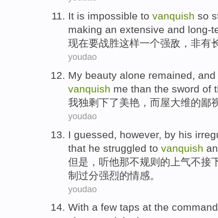
It
is
impossible
to
vanquish
so
s
making an
extensive
and
long-t
现在
要
战胜
这样
一个强敌
，非有
youdao
My
beauty
alone
remained
,
and
vanquish
me
than
the
sword
of
我
独
剩下了
美艳，
而
屋大维
的
鄙
youdao
I
guessed
,
however
, by
his
irreg
that
he
struggled to
vanquish
a
但是
，听
他
那
不规则
的
上气不接
制
过分
强烈
的情感。
youdao
With a
few
taps at
the
command