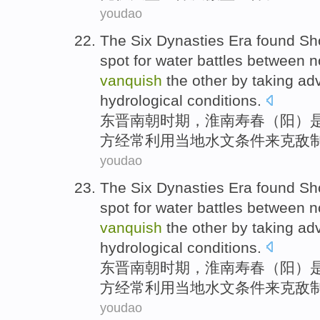
youdao
The Six
Dynasties
Era
found
Sh
spot
for water
battles
between
n
vanquish
the other by
taking ad
hydrological
conditions
.
东晋
南朝
时期
，
淮南
寿春
（
阳
）
方经常
利用
当地
水文
条件来
克敌
youdao
The Six
Dynasties
Era
found
Sh
spot
for water
battles
between
n
vanquish
the other by
taking ad
hydrological
conditions
.
东晋
南朝
时期
，
淮南
寿春
（
阳
）
方经常
利用
当地
水文
条件来
克敌
youdao