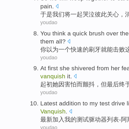
pain
.
于是
我们
将
一起
哭泣
彼此
关心
，
youdao
You
think
a
quick
brush over th
them
all?
你
以为
一个
快速
的
刷牙
就
能
击败
youdao
At first
she
shivered
from her
fe
vanquish
it
.
起初
她
因
害怕
而颤抖
，
但
最后
终
youdao
Latest
addition to
my
test
drive
l
Vanquish
.
最新
加入
我
的
测试
驱动器
列表
-
阿
youdao