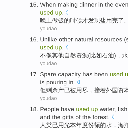
When
making dinner
in
the
even
used
up
.
晚上
做饭
的
时候
才
发现
盐
用完了
youdao
Unlike
other
natural
resources
(
used
up
.
不像
其他
自然
资源
(
比如
石油
)，
水
youdao
Spare
capacity
has
been
used
is
pouring in
.
但剩余
产
已
被
用尽
，接着
外国
资
youdao
People
have
used
up
water
,
fish
and
the
gifts
of
the
forest
.
人类
已
用
光本年度份额
的
水
，
海