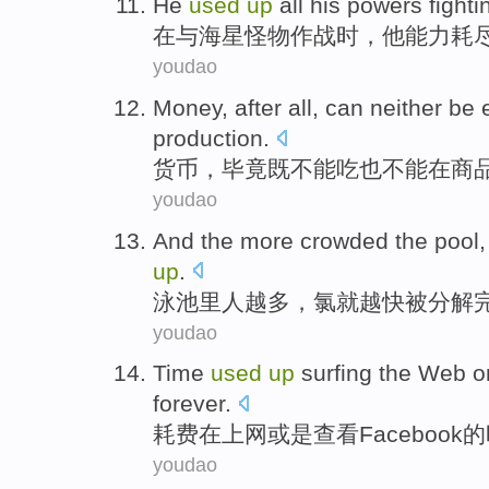
He
used
up
all
his
powers
fighti
在
与
海星
怪物
作战
时，
他
能力
耗
youdao
Money
,
after all
,
can neither
be
production
.
货币
，
毕竟
既
不能
吃
也不能
在
商
youdao
And the
more
crowded the
pool
up
.
泳池里
人
越多
，
氯
就
越快
被
分解
youdao
Time
used
up
surfing
the
Web
o
forever
.
耗费
在上网
或是
查看
Facebook
的
youdao