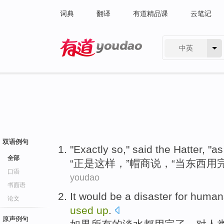
词典
翻译
有道精品课
云笔记
中英
有道 - 网易旗下搜索
双语例句
"
Exactly
so
,"
said
the
Hatter
, "
as
全部
“
正是
这样
，”
帽
商
说
，“
当
东西
用
口语
youdao
书面语
It
would
be
a
disaster
for
human
论文
used
up
.
原声例句