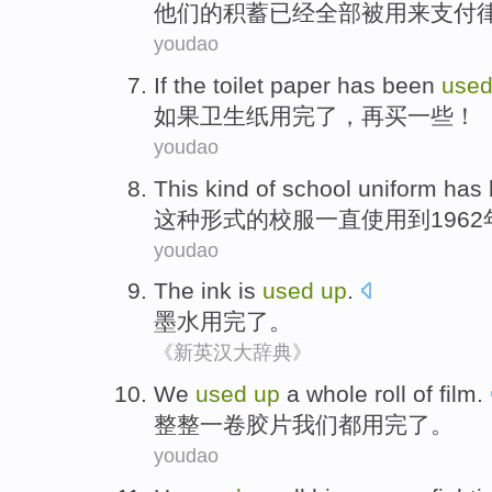
他
们的积蓄已经全部被用来支付
youdao
If
the
toilet paper
has been
use
如果
卫生纸
用
完了，
再买
一些
！
youdao
This
kind
of
school uniform
has
这种
形式
的
校服
一直
使用
到
196
youdao
The ink is
used
up
.
墨水
用完了。
《新英汉大辞典》
We
used
up
a
whole
roll
of film
.
整整
一
卷
胶片
我们
都
用
完了
。
youdao