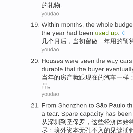
的
礼物
。
youdao
Within months
,
the
whole budget
the
year
had
been
used
up
.
几个
月后，
当初
留
做
一年
用的
预
youdao
Houses
were seen
the
way
cars
durable
that
the
buyer
eventuall
当年的
房产
就跟
现在
的
汽车
一样
品
。
youdao
From
Shenzhen
to
São Paulo
t
a tear.
Spare
capacity
has been
从
深圳
到
圣保罗，
这些
经济体
始
尽；境外资本无孔不入的见缝插