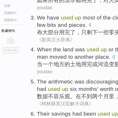
如果
所有
的
淡水
都
用
完了
，
对
人
全部
youdao
音频例句
We have
used
up
most of
the
cl
视频例句
few
bits and pieces
.
权威例句
布
大部分
用
完了
，只
剩下
一些
零
《新英汉大辞典》
go
When
the
land
was
used
up
or
t
返回词典
top
man
moved
to
another
place
.
当
一
个
地方
的
土地
用
完
或
河流
变
youdao
The arithmetic
was
discouragin
had
used
up
six
months' worth
o
数据
不容乐观
。
在
不到
两个
月
里
《柯林斯英汉双解大词典》
T
heir savings had been
used
up