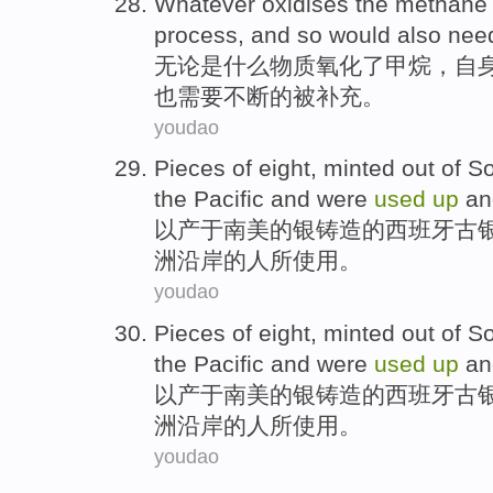
Whatever
oxidises the
methane
process
, and
so
would also
nee
无论是什么
物质氧化了
甲烷
，
自
也
需要
不断的
被
补充。
youdao
Pieces
of
eight,
minted
out of
So
the
Pacific
and
were
used
up
an
以产于
南美
的
银
铸造的西班牙古
洲
沿岸
的人所
使用
。
youdao
Pieces
of
eight,
minted
out of
So
the
Pacific
and
were
used
up
an
以产于
南美
的
银
铸造的西班牙古
洲
沿岸
的人所
使用
。
youdao