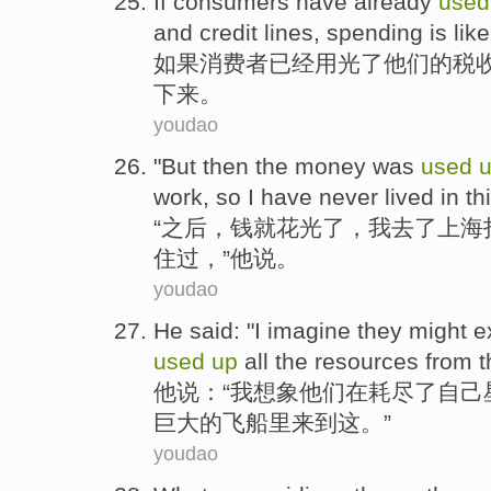
If
consumers
have already
use
and
credit lines
, spending is like
如果
消费者
已经
用光
了
他们
的
税
下来。
youdao
"
But then
the
money
was
used
work
,
so
I
have never
lived
in
th
“
之后
，
钱
就花
光了
，
我
去
了
上海
住过
，”
他
说。
youdao
He
said
: "
I
imagine
they
might e
used
up
all
the
resources
from
t
他
说
：“
我
想象
他们
在
耗尽
了
自己
巨大
的
飞船
里来到这。”
youdao