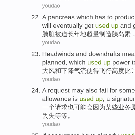
youdao
A pancreas
which has to
produc
will
eventually
get
used
up
and
g
胰脏
被迫长年地超量
制造
胰岛素
youdao
Headwinds
and
downdrafts
mea
planned
, which
used
up
power
t
大风
和
下降气流使得
飞行
高度
比
youdao
A
request
may
also
fail
for
some
allowance
is
used
up
,
a signatu
一个
请求
也
可能
会
因为
某些
业务
丢失
等等
。
youdao