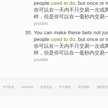
people
used
to
do
,
but
once
or
t
你
可以
在
一天
内不只交易
一
次
或
样，
但是
你可以在
一
毫秒
内交易
youdao
You
can
make these bets not ju
people
used
to
do
,
but
once
or
t
你
可以
在
一天
内不只交易
一
次
或
样，
但是
你可以在
一
毫秒
内交易
youdao
关于有道
Investors
有道智选
官方博客
技术博客
诚聘英