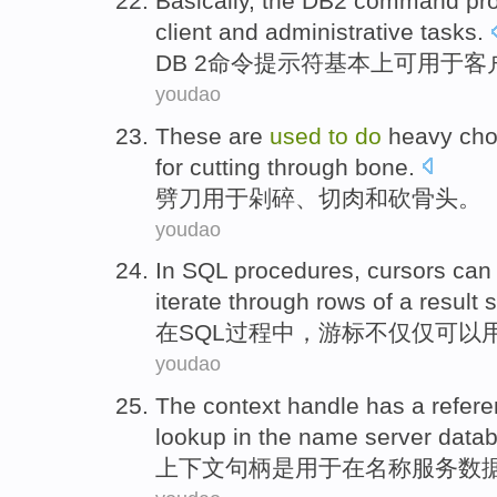
Basically
,
the DB2
command
pr
client
and
administrative
tasks
.
DB
2
命令
提示符
基本上
可
用于
客
youdao
These are
used
to
do
heavy cho
for
cutting
through bone
.
劈刀
用于
剁
碎、
切
肉
和
砍
骨头
。
youdao
In
SQL
procedures
,
cursors
can
iterate through
rows
of a
result
s
在
SQL
过程
中，
游标不仅仅
可以
youdao
The context
handle has a
refer
lookup
in
the
name
server
data
上下
文句柄
是
用于
在
名称
服务
数