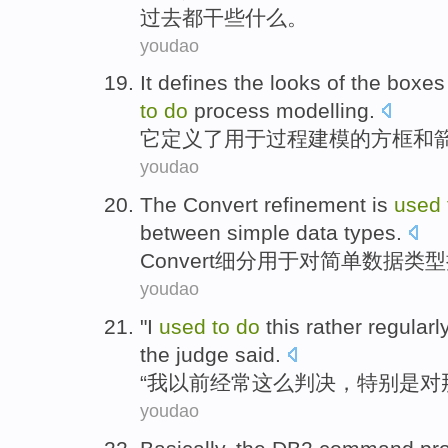
过去都干些
什么
。
youdao
It
defines
the
looks
of the
boxes
to
do
process
modelling
.
它
定义
了
用于
过程建模
的
方框
和
youdao
The Convert
refinement
is
used
between
simple
data
types
.
Convert
细分
用于
对
简单
数据
类型
youdao
"
I
used
to
do
this
rather
regularl
the judge
said
.
“
我
以前
经常
这么
判决，
特别是
对
youdao