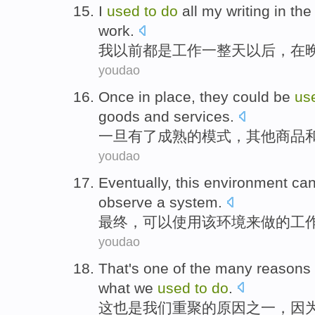
I
used
to
do
all
my
writing
in
th
work
.
我
以前
都
是
工作
一整天
以后
，
在
youdao
Once in place
,
they
could be
us
goods
and
services
.
一旦
有了成熟的模式，
其他
商品
youdao
Eventually
,
this
environment
can
observe
a
system
.
最终
，
可以
使用
该
环境
来
做
的工
youdao
That
's
one
of the
many reasons
what
we
used
to
do
.
这
也是
我们
重聚
的
原因之一，
因