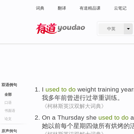
词典
翻译
有道精品课
云笔记
中英
有道 - 网易旗下搜索
双语例句
I
used
to
do
weight
training
year
全部
我
多年
前
曾进行
过举重
训练
。
口语
《柯林斯英汉双解大词典》
书面语
On
a Thursday
she
used
to
do
a
论文
她
以前
每个
星期四
做
所有
烘烤的
原声例句