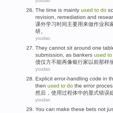
youdao
The
time
is
mainly
used
to
do
s
revision
,
remediation
and resear
课外学习
时间
主要
用来
做
作业
和
研。
youdao
They
cannot
sit around
one
tabl
submission,
as
bankers
used
t
债仅方
不能
再
像
银行家
以前
那样
youdao
Explicit
error-handling
code
in t
then
used
to
do
the
error
proces
然后，
使用
过程
体
中的
显式
错误
youdao
You
can
make these bets not ju