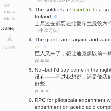
《柯林斯英汉双解大词典》
全部
The soldiers
all
used
to
do
a si
音频例句
Ireland
.
视频例句
士兵
过去
都
要
在
北爱尔兰服役六
权威例句
《牛津词典》
T
he giant came again, and wan
go
do
.
返回词典
top
巨
人又来了，想让迪克像以前一
youdao
No
--
but
I
'd
say
come
in the
nigh
没有
——
不过
我
想
说
，还是
像
我
好些
。
youdao
RPC for
pilotscale
experiment 
experiment
on
acetic acid
comp