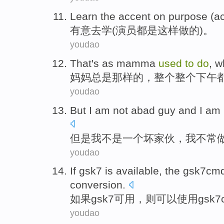
Learn
the accent on
purpose
(
ac
有意
去学
(
演员
都是这样
做
的)。
youdao
That's as
mamma
used
to
do
,
w
妈妈
总是
那样
的，
整个整个
下午
youdao
But
I
am
not
abad
guy and
I
am 
但是
我
不是
一个坏
家伙，我
不
常
youdao
If
gsk7
is
available
,
the gsk7cm
conversion
.
如果
gsk7
可用
，
则
可以
使用
gsk7
youdao