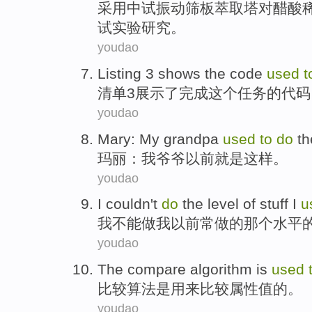
采用
中试
振动筛板
萃取
塔对
醋酸
试
实验
研究。
youdao
Listing
3
shows
the
code
used
t
清单
3
展示
了
完成
这个
任务
的
代码
youdao
Mary
:
My
grandpa
used
to
do
th
玛丽
：
我
爷爷
以前
就是这样
。
youdao
I
couldn't
do
the
level
of
stuff
I
u
我
不能
做
我
以前
常做
的那个
水平
youdao
The
compare
algorithm
is
used
比较
算法
是
用来
比较
属性值的。
youdao