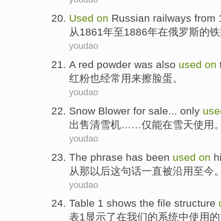
Used
on
Russian
railways
from
1
从
1861年至1886年
在
俄罗斯
的
铁
youdao
A red powder was
also
used
on
红粉
也
经常用来
擦
脸蛋。
youdao
Snow
Blower
for sale
...
only
use
出售
清
雪
机……
仅
能
在
雪天
使用
youdao
The phrase
has been
used
on
h
从那
以后
这
句话
一直
被沿用至今
youdao
Table
1
shows
the
file
structure
表
1
显示了
在
我们
的
系统
中使用
的