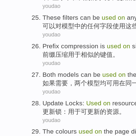
youdao
These
filters
can be
used
on
an
可以
对
模型
中的
任何
字段
使用
这
youdao
Prefix
compression
is
used
on
s
前缀
压缩
用于
相似的
键
值
。
youdao
Both
models
can be
used
on
th
如果
需要
，
两
个
模型
均
可用
在
同
youdao
Update
Locks
:
Used
on
resourc
更新
锁
：
用于
可
更新
的
资源
。
youdao
The
colours
used
on
the
page
d