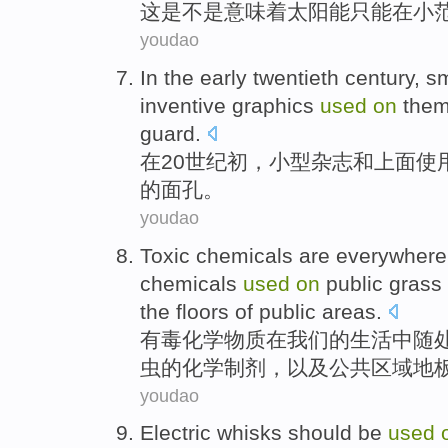
这
是不是
意味着
太阳能
只能
在
小
youdao
In the
early
twentieth
century
,
sm
inventive
graphics
used
on
the
guard.
在
20
世纪
初
，
小型
杂志
和
上面
使
的
面孔
。
youdao
Toxic
chemicals
are
everywhere
chemicals
used
on
public
grass
the floors
of
public
areas
.
有毒
化学
物质
在
我们
的
生活中
随
虫
的化学制剂，以及公共
区域
地
youdao
Electric
whisks
should be
used