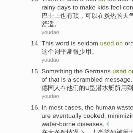
rainy days to make kids feel com
巴
士上也有顶，可以在炎热的天
舒适。
youdao
This
word
is seldom
used
on
ord
这个
词
平常
很少
用
。
youdao
Something
the
Germans
used
o
of
that
is
a
scrambled
message
.
德国人
在
他们的
U型潜水艇所用
youdao
In
most
cases
,
the human
wast
are
eventually
cooked
,
minimizi
water-borne
diseases
.
在
大多数
情况下
，
人类
粪便
施用