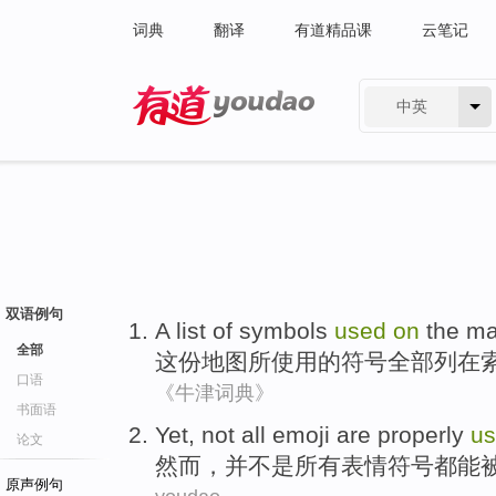
词典
翻译
有道精品课
云笔记
中英
有道 - 网易旗下搜索
双语例句
A
list
of
symbols
used
on
the
m
全部
这份
地图
所
使用
的
符号全部
列
在
口语
《牛津词典》
书面语
Yet
,
not
all
emoji
are properly
u
论文
然而
，
并不是
所有
表情符号
都能
原声例句