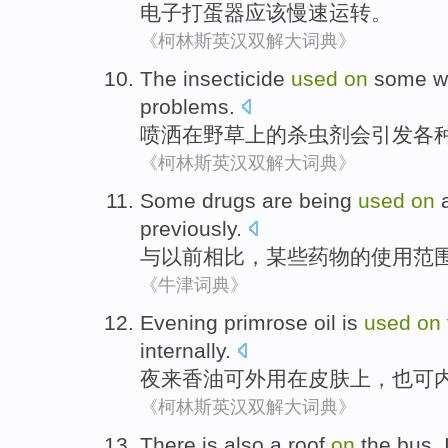
电子
打蛋器
应该
慢
速运转。
《柯林斯英汉双解大词典》
The
insecticide
used
on
some
w
problems
.
喷洒
在野草
上
的
杀虫剂
会
引发
各
《柯林斯英汉双解大词典》
Some
drugs
are being
used
on
a
previously
.
与以前
相比
，
某些
药物
的
使用
范
《牛津词典》
Evening primrose
oil is
used
on
internally
.
夜来
香油可外用
在
皮肤
上
，也可
《柯林斯英汉双解大词典》
T
here is also a roof
on
the bus. 