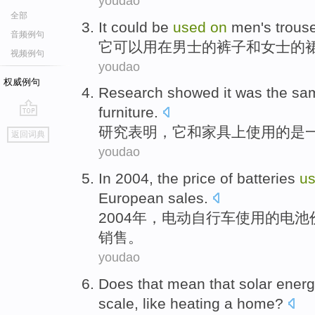
youdao
全部
It
could be
used
on
men's
trous
音频例句
它
可以
用
在
男士
的
裤子
和
女士
的
视频例句
youdao
权威例句
Research
showed
it
was
the
sa
furniture
.
go
研究
表明
，
它
和家具
上
使用
的
是
返回词典
top
youdao
In 2004, the
price
of
batteries
u
European
sales
.
2004年，
电动自行车
使用
的
电池
销售。
youdao
Does that mean
that
solar ener
scale
,
like
heating
a
home
?