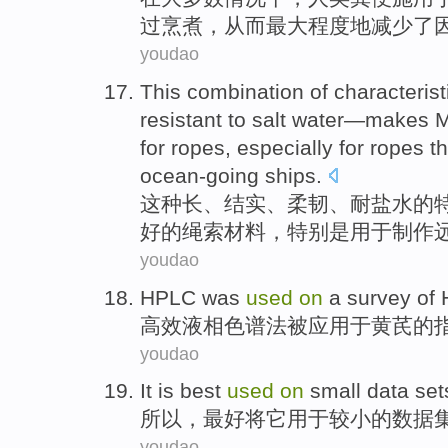
过烹煮
，
从而最大程度地减少
了
youdao
This
combination
of
characterist
resistant to
salt water—
makes
M
for
ropes
,
especially
for
ropes
th
ocean-going
ships
.
这种
长
、
结实
、
柔韧
、
耐
盐水
的
好的
绳索
材料
，
特别是
用于
制作
youdao
HPLC
was
used
on
a
survey
of
高效液相色谱法
被
应用
于
黄芪
的
youdao
It
is
best
used
on
small
data
set
所以
，
最好
将它
用于
较小
的
数据
youdao