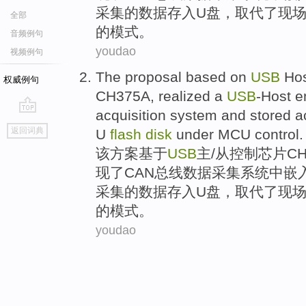
采集的数据
存入
U
盘
，取代了现
全部
的模式。
音频例句
youdao
视频例句
The
proposal
based on
USB
Ho
权威例句
CH375A
,
realized a
USB
-Host
e
acquisition
system
and
stored
a
go
返回词典
U
flash
disk
under
MCU
control
.
top
该
方案
基于
USB
主
/从
控制
芯片
CH
现
了
CAN
总线
数据
采集
系统
中
嵌
采集的数据
存入
U
盘
，取代了现
的模式。
youdao