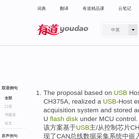
词典
翻译
有道精品课
云笔记
中英
有道 - 网易旗下搜索
双语例句
The
proposal
based on
USB
Ho
全部
CH375A
,
realized a
USB
-Host
e
口语
acquisition
system
and
stored
a
书面语
U
flash
disk
under
MCU
control
.
论文
该
方案
基于
USB
主
/从
控制
芯片
CH
现
了
CAN
总线
数据
采集
系统
中
嵌
原声例句