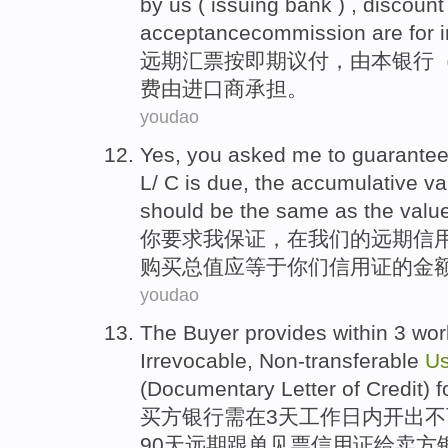
by
us (
issuing
bank
) , discoun
acceptancecommission
are
for 
远期
汇票按即期
议付
，
由
本
银行
费
由
进口商
承担。
youdao
Yes,
you
asked
me
to
guarante
L
/ C is
due
, the accumulative v
should be
the
same as
the
valu
你
要求
我
保证
，
在
我们
的
远期
信
购买
总值
应
等于
你们
信用证
的
金
youdao
The Buyer
provides within
3
wor
Irrevocable,
Non-transferable
U
(Documentary
Letter of Credit
)
f
买方
银行
需在
3
天
工作
日内开出不
90天
远期
跟单
见票
信用证
给
卖方