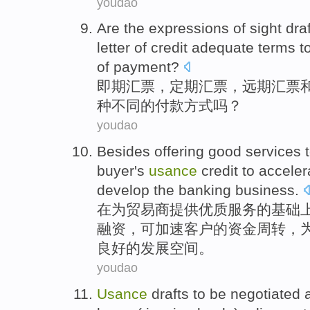
youdao
Are the expressions of
sight
draf
letter of credit
adequate
terms
t
of
payment
?
即期
汇票
，定期
汇票
，
远期
汇票
种
不同
的
付款方式吗？
youdao
Besides
offering
good
services
buyer's
usance
credit
to
acceler
develop
the
banking
business
.
在
为
贸易
商
提供
优质
服务
的基础
融资，可
加速
客户的
资金
周转
，
良好的发展空间。
youdao
Usance
drafts to be negotiated 