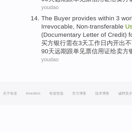
youdao
The Buyer
provides within
3
wor
Irrevocable,
Non-transferable
U
(Documentary
Letter of Credit
)
f
买方
银行
需在
3
天
工作
日内开出不
90天
远期
跟单
见票
信用证
给
卖方
youdao
关于有道
Investors
有道智选
官方博客
技术博客
诚聘英