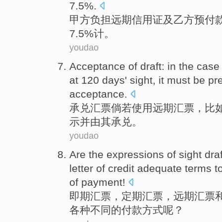
7.5%.
甲方
负担
远期
信用证
及
乙方
预付
7.5%计。
youdao
Acceptance
of
draft
: in the case
at 120
days
' sight,
it
must be
pr
acceptance
.
承兑
汇票
倘若
使用
远期汇票，
比
示并由其承兑。
youdao
Are the expressions of sight
draf
letter of credit
adequate
terms t
of
payment
!
即期
汇票
，定期汇票，
远期
汇票
各种
不同的付款方式呢？