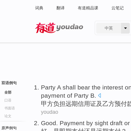
词典
翻译
有道精品课
云笔记
中英
有道 - 网易旗下搜索
双语例句
Party
A shall
bear
the
interest
on
全部
payment
of
Party
B.
口语
甲方
负担
远期
信用证
及
乙方
预付
书面语
youdao
论文
Good
.
Payment
by
sight draft
or
原声例句