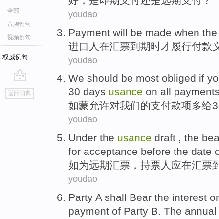
好
，
是即期
支付
还是
远期
支付？
全部
youdao
音频例句
Payment
will be made
when
th
视频例句
进口人在
汇票
到期
时
才履行
付款
权威例句
youdao
We
should be most obliged
if
y
go
30
days
usance
on
all
payment
返回词典
top
如
蒙允许
对
我们
的
支付款项
多
给
3
youdao
Under
the
usance
draft ,
the bea
for acceptance
before
the date 
如
为
远期汇票，
持
票人
应
在
汇票
youdao
Party
A shall
Bear
the
interest
on
payment
of
Party
B. The
annual