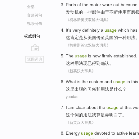
Parts
of
the
motor
wore out
because
全部
发动机
的
一些部件
由于
不断
使用而
磨
音频例句
《柯林斯英汉双解大词典》
视频例句
It
's very
definitely
a
usage
which
has
权威例句
这
肯定
是从
美国
传
至
英国
的
一种
用法
《柯林斯英汉双解大词典》
go
The
usage
is now
firmly established
.
返回词典
top
这种
用法
现已
得到
确认
。
《新英汉大辞典》
What
is
the
custom
and
usage
in
this
这里
出现
的
习俗
和
用法
是
什么
？
youdao
I
am
clear about
the
usage
of
this
wo
这个
词
的
用法
我
算是
弄
明白
了。
《新英汉大辞典》
Energy
usage
devoted
to
active
learn