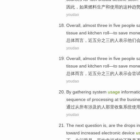
因此
，
如果
燃料
生产
和
使用
的
这种
趋
youdao
Overall
,
almost
three in five
people
s
tissue
and
kitchen
roll
—
to
save mone
总体而言
，
近
五分之三
的
人
表示
他们
youdao
Overall
,
almost
three in five
people
s
tissue
and
kitchen
roll
—
to
save mone
总体而言
，
近
五分之三的
人
表示
会
尝
youdao
By
gathering
system
usage
informati
sequence
of
processing
at
the
busin
通过
从
所有
涉及
的
人
那里收集
系统
使
youdao
The next
question
is
, are
the
drops in
toward
increased
electronic
device
u