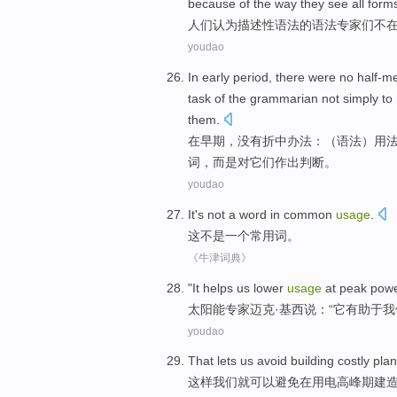
because
of the
way
they
see
all
form
人们
认为
描述性
语法
的
语法专家们不
youdao
In
early period
,
there were no
half-m
task
of the
grammarian
not
simply
to
them
.
在
早期
，
没有
折中
办法：（语法）
用
词
，
而是
对它们
作出判断
。
youdao
It
's not
a
word in common
usage
.
这
不是
一个
常用词
。
《牛津词典》
"
It
helps
us
lower
usage
at
peak
powe
太阳能
专家
迈克
·基西说：“
它
有助于
我
youdao
That lets
us
avoid
building
costly
plan
这样
我们就可以
避免
在用电高峰期
建