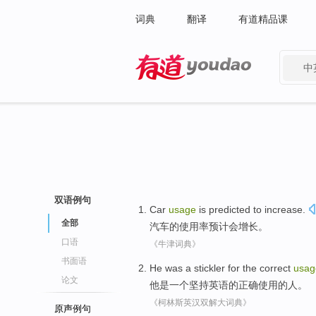
词典
翻译
有道精品课
中
有道 - 网易旗下搜索
双语例句
Car
usage
is predicted to
increase
.
全部
汽车的
使用率
预计
会
增长
。
口语
《牛津词典》
书面语
He
was
a
stickler
for
the
correct
usag
论文
他
是
一个
坚持
英语
的
正确
使用
的
人。
《柯林斯英汉双解大词典》
原声例句