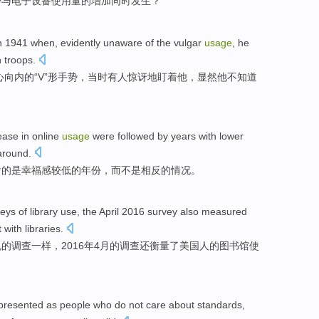
否与
电子
设备
使用量的
增加
同时
发生
？
n 1941
when
,
evidently
unaware
of
the
vulgar
usage
,
he
h
troops
.
心
向
内的“
V
”形手势，
当时
有人
惊讶地
盯
着
他
，
显然
他不知道
ease
in
online
usage
were followed
by years
with lower
around.
后
的是
幸福感
较
低的年份，
而
不是相反的情况。
veys
of
library
use
, the
April
2016
survey
also
measured
 with
libraries
.
况
的
调查
一样，2016年
4月
的
调查
还
衡量了
美国人
的
图书馆
使
presented
as
people
who do not care about
standards
,