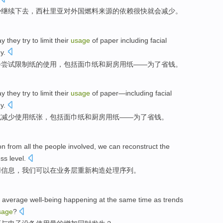
势
继续下去
，西
杜
里亚对
外国
燃料
来源
的
依赖
很快就
会
减少
。
ay
they
try to
limit
their
usage
of
paper
including
facial
y
.
会
尝试
限制
纸
的
使用
，
包括
面巾纸
和
厨房
用纸
——
为了
省钱
。
ay
they
try to
limit their
usage
of paper
—
including
facial
y
.
试
减少
使用
纸张
，
包括
面巾纸
和
厨房
用纸
——
为了
省钱
。
on
from
all
the
people
involved
,
we
can
reconstruct the
ess
level
.
用
信息
，
我们
可以
在
业务
层
重新
构造
处理
序列
。
average
well-being
happening
at
the
same time as trends
sage
?