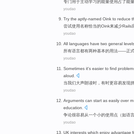
专门
用于
主动
学习
的
能量
使用
占
了能
youdao
Try
the aptly-named
Oink
to
reduce
t
尝试
使用
名称恰当
的
Oink
来
减少
Rails
youdao
All
languages
have
two
general
level
所有
语言
都有
两种
基本
的
用法
——
正
youdao
Sometimes
it's easier
to
find
problem
aloud
.
当
我们
大声朗读时，
有时
更
容易
发现
youdao
Arguments
can
start
as
easily
over
m
education
.
争论
很容易
从一个
小
的
使用
点
（
如
语
youdao
UK
interests
which
enjoy
advantage
f