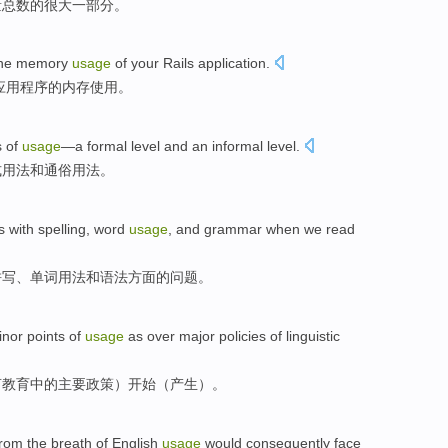
量总数的很大一部分。
he
memory
usage
of
your
Rails
application
.
应用程序
的
内存
使用
。
s
of
usage
—
a formal
level
and
an informal
level.
式
用法
和
通俗
用法。
s
with
spelling
,
word
usage
,
and
grammar
when
we
read
拼写
、
单词
用法
和
语法方面
的
问题
。
inor
points
of
usage
as
over major policies
of
linguistic
言
教育
中的
主要
政策）
开始
（产生）。
rom the breath
of
English
usage
would
consequently
face