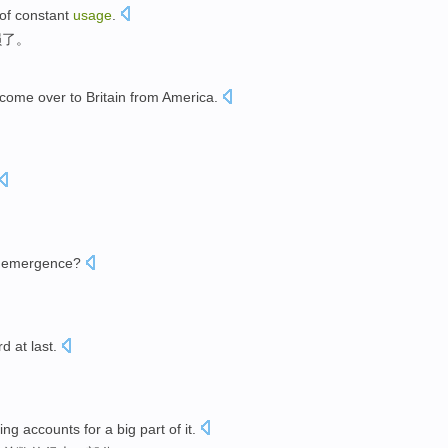
of
constant
usage
.
损
了。
 come over
to
Britain
from
America
.
。
emergence
?
rd
at last.
ing
accounts for
a
big
part of
it.