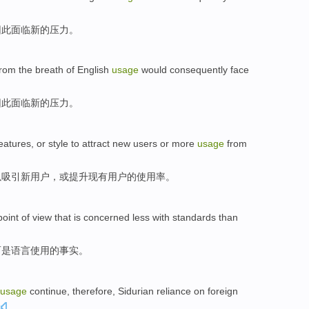
因此
面临
新的
压力
。
rom the breath
of
English
usage
would
consequently
face
因此
面临
新的
压力
。
eatures
,
or
style
to attract
new
users
or
more
usage
from
以
吸引
新
用户
，或提升
现有
用户的
使用率
。
point
of
view
that is
concerned
less with
standards
than
而是语言
使用的
事实
。
usage
continue
,
therefore
,
Sidurian
reliance on
foreign