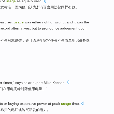
s of
usage
as equally
valid
.
在意
标准
，
因为
他们
认为
所有
语言用法
都
同样
有效
。
easures
:
usage
was
either
right
or wrong
,
and
it was
the
record
alternatives
,
but
to pronounce
judgement
upon
法
不是
对
就是
错
，
并且
语法学家
的
任务
不是
简单
地
记录
备选
r times," says
solar
expert
Mike
Keesee.
们
在
用电
高峰时
降低
用电量
。”
ts
or
buying
expensive
power
at
peak
usage
time
.
造
昂贵
的
电厂
或
购买
昂贵
的
电力
。