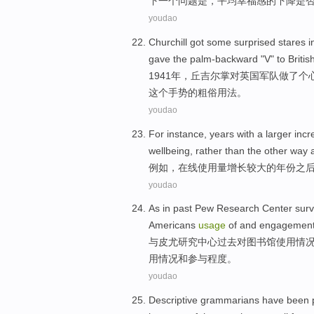
下
一个
问题
是
，
平均
幸福感
的
下降
是
youdao
Churchill
got
some
surprised
stares
i
gave
the palm-backward
"
V
"
to
Britis
1941年，
丘吉尔
掌
对
英国
军队
做了个
这个手势
的
粗俗
用法
。
youdao
For instance
,
years
with a
larger
incr
wellbeing
,
rather
than
the
other way 
例如
，
在线
使用量
增长
较大
的
年份
之
youdao
As
in
past
Pew
Research
Center
sur
Americans
usage
of
and
engagement
与
皮尤
研究
中心
过去
对
图书馆
使用
情
用
情况
和
参与
程度。
youdao
Descriptive grammarians have been 