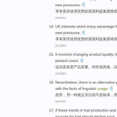
new
pressures
.
享有
英语
使用
优势
的
英国
利益集团
将
youdao
UK
interests
which
enjoy
advantage
f
new
pressures
.
享有
英语
使用
优势
的
英国
利益集团
将
youdao
It
involves
changing
product
quality
,
f
present
users
.
这
涉及
改变
产品
质量
、
特性
或
风格
，
youdao
Nevertheless
, there is
an
alternative 
with the
facts
of
linguistic
usage
.
然而
，另
一
种
观点
关注
的
不是
标准
，
youdao
If
these
trends
in
fuel
production
and
sources
for fuel
should
decline
soon
.