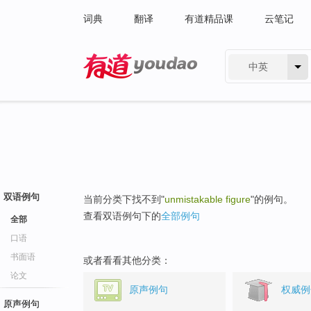
词典
翻译
有道精品课
云笔记
中英
有道 - 网易旗下搜索
双语例句
当前分类下找不到"
unmistakable figure
"的例句。
查看双语例句下的
全部例句
全部
口语
书面语
或者看看其他分类：
论文
原声例句
权威例
原声例句