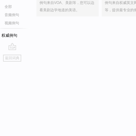
例句来自VOA、美剧等，您可以边
例句来自权威英文
全部
看美剧边学地道的美语。
等，提供最专业的
音频例句
视频例句
权威例句
go
返回词典
top