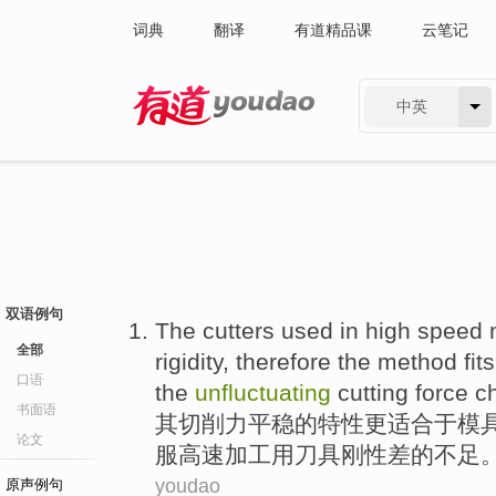
词典
翻译
有道精品课
云笔记
中英
有道 - 网易旗下搜索
双语例句
The
cutters
used in
high speed
全部
rigidity
, therefore
the
method
fits
口语
the
unfluctuating
cutting
force
ch
书面语
其
切削
力
平稳
的
特性
更
适合
于
模
论文
服高速加工
用
刀具
刚性
差
的不足
youdao
原声例句