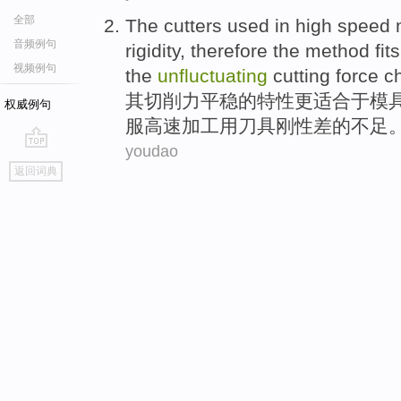
全部
The
cutters
used in
high speed
音频例句
rigidity
, therefore
the
method
fits
视频例句
the
unfluctuating
cutting
force
ch
其
切削
力
平稳
的
特性
更
适合
于
模
权威例句
服高速加工
用
刀具
刚性
差
的不足
youdao
go
返回词典
top