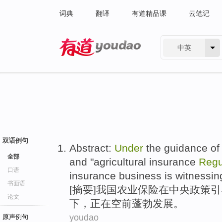
词典
翻译
有道精品课
云笔记
中英
有道 - 网易旗下搜索
双语例句
Abstract
:
Under
the
guidance
of
全部
and
"
agricultural
insurance
Regu
口语
insurance business
is witnessin
书面语
[
摘要
]
我国
农业
保险
在
中央
政策
引
论文
下
，
正在
空前蓬勃发展。
youdao
原声例句