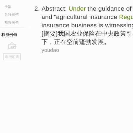
全部
Abstract
:
Under
the
guidance
of
音频例句
and
"
agricultural
insurance
Regu
视频例句
insurance business
is witnessin
[
摘要
]
我国
农业
保险
在
中央
政策
引
权威例句
下
，
正在
空前蓬勃发展。
youdao
go
返回词典
top