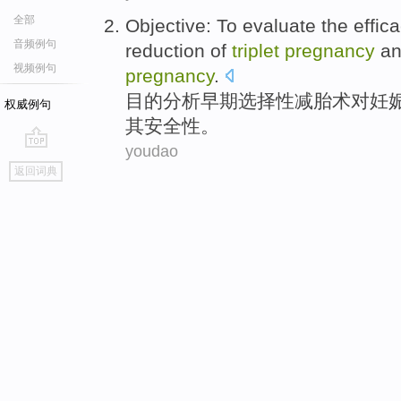
全部
Objective: To
evaluate
the effic
音频例句
reduction
of
triplet
pregnancy
a
视频例句
pregnancy
.
目的分析早期
选择性
减
胎
术对
妊
权威例句
其
安全性
。
youdao
go
返回词典
top