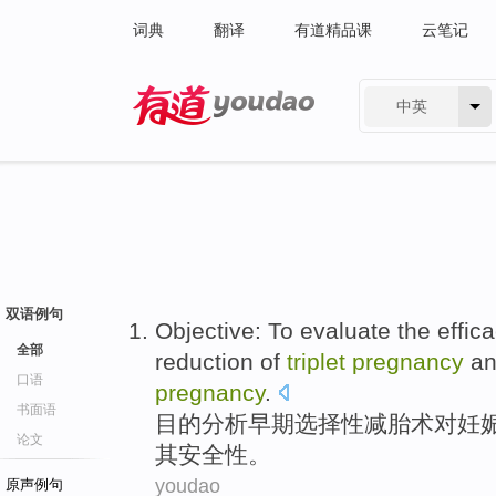
词典
翻译
有道精品课
云笔记
中英
有道 - 网易旗下搜索
双语例句
Objective: To
evaluate
the effic
全部
reduction
of
triplet
pregnancy
a
口语
pregnancy
.
书面语
目的分析早期
选择性
减
胎
术对
妊
论文
其
安全性
。
youdao
原声例句