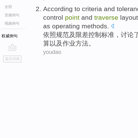
全部
According to
criteria
and
tolera
音频例句
control
point
and
traverse
layout
视频例句
as
operating
methods
.
依照
规范
及
限差
控制
标准
，
讨论
权威例句
算
以及
作业
方法。
youdao
go
返回词典
top