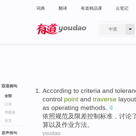
词典
翻译
有道精品课
云笔记
中英
有道 - 网易旗下搜索
双语例句
According to
criteria
and
tolera
全部
control
point
and
traverse
layout
口语
as
operating
methods
.
书面语
依照
规范
及
限差
控制
标准
，
讨论
论文
算
以及
作业
方法。
youdao
原声例句