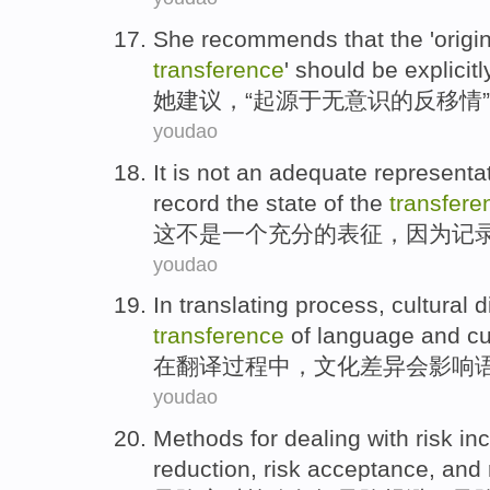
She
recommends
that the '
origin
transference
'
should
be
explicitl
她
建议
，“
起源于
无意识
的
反移情
”
youdao
It
is not
an
adequate
representa
record
the
state
of
the
transfere
这
不是
一个
充分的
表征
，
因为
记
youdao
In
translating
process
,
cultural
d
transference
of
language
and
cu
在
翻译
过程中
，
文化
差异
会影响
youdao
Methods
for dealing with
risk
in
reduction
, risk
acceptance
,
and