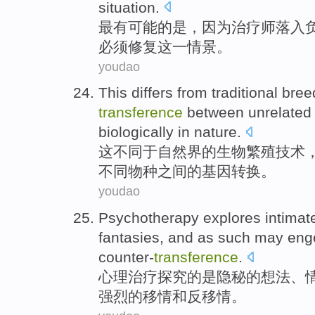
situation
.
最有
可能
的
是
，
因为
治疗师
落入
必须
修复
这
一情景
。
youdao
This
differs
from
traditional
bree
transference
between
unrelate
biologically
in nature
.
这
不同
于自然界
的
生物
繁殖
技术
不同
物种
之间
的
基因
转换
。
youdao
Psychotherapy
explores
intimat
fantasies
, and
as
such
may
eng
counter-
transference
.
心理治疗
探究
的
是隐秘
的
想法
、
强烈的
移情
和反
移情
。