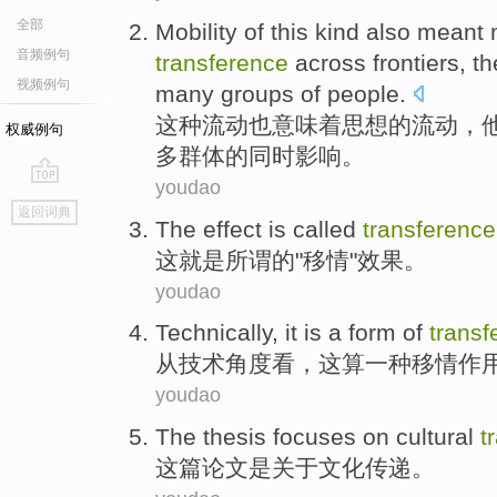
全部
Mobility
of this
kind
also
meant
m
音频例句
transference
across
frontiers, th
视频例句
many
groups
of people.
这种
流动
也
意味着
思想
的
流动，
权威例句
多
群体
的同时
影响
。
youdao
go
返回词典
top
The
effect
is
called
transference
这
就是
所谓
的"
移情
"
效果
。
youdao
Technically
,
it
is
a
form of
transf
从技术角度看
，
这
算
一
种移情作
youdao
The
thesis focuses
on
cultural
t
这
篇
论文
是
关于
文化
传递
。