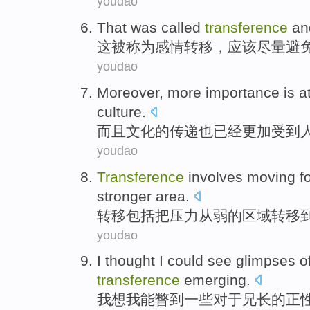
youdao
That
was
called
transference
an
这
被
称为
感情转移
，
应该
尽量避
youdao
Moreover
,
more
importance
is 
culture
.
而且
文化
的
传递也已经
更加
受到
youdao
Transference
involves
moving
f
stronger
area.
转移
包括
把
压力
从
弱
的
区域
转移
youdao
I
thought
I
could
see glimpses
o
transference
emerging
.
我
想
我
能
瞥
到一些对于兄长的正