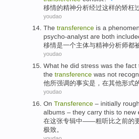
移情
的
精神
分析
经过
这样
的
矫枉
youdao
The
transference
is
a
phenome
psycho-analyst
are both
include
移情
是
一个
主体
与
精神
分析师
都
youdao
What
he
did stress
was
the
fact 
the
transference
was
not
recogn
他
所
强调
的
事实
是
，
在
其他
形式
youdao
On
Transference
– initially rou
albums –
they
carry
this
to
new 
在
这
张专辑中
——粗听
比
之前
的
极致
。
youdao