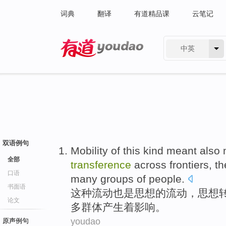
词典
翻译
有道精品课
云笔记
中英
有道 - 网易旗下搜索
双语例句
Mobility
of
this
kind
meant
also
m
全部
transference
across
frontiers
, t
口语
many
groups
of people.
书面语
这种
流动
也是
思想
的
流动，思想
论文
多
群体
产生着影响
。
youdao
原声例句