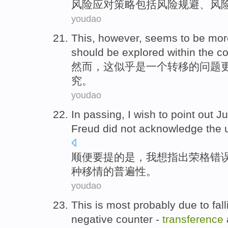
风险
应对
策略
包括
风险
规避
、风
youdao
This
,
however
,
seems to
be
mor
should be
explored
within
the
co
然而
，
这
似乎
是
一个
转移
的
问题
究
。
youdao
In passing
,
I
wish to
point out
Ju
Freud
did not
acknowledge
the
顺便
要提
的
是，
我
想
指出
荣格
错
种
移情的
普遍性
。
youdao
This
is
most
probably
due
to
fal
negative
counter -
transference