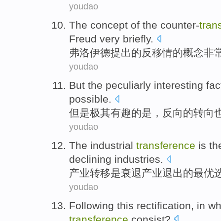
youdao
The
concept
of
the
counter-
tran
Freud
very
briefly
.
弗洛伊德
提出
的
反
移情
的
概念
非
youdao
But
the
peculiarly
interesting fac
possible
.
但是
极其
有趣
的
是
，
反向
的转向
youdao
The
industrial
transference
is
th
declining
industries
.
产业
转移
是
衰退
产业
退出
的
最
优
youdao
Following
this
rectification
, in w
transference
consist?