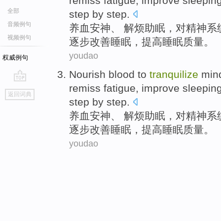
remiss
fatigue
,
improve
sleepin
全部
step by step.
音频例句
养
血
安神
、 解烦助眠，对
精神
系
视频例句
逐步改善
睡眠
，
提高
睡眠
质量
。
youdao
权威例句
Nourish
blood
to
tranquilize
min
remiss
fatigue
,
improve
sleepin
go
返回词典
top
step by step.
养
血
安神
、 解烦助眠，对
精神
系
逐步改善
睡眠
，
提高
睡眠
质量
。
youdao