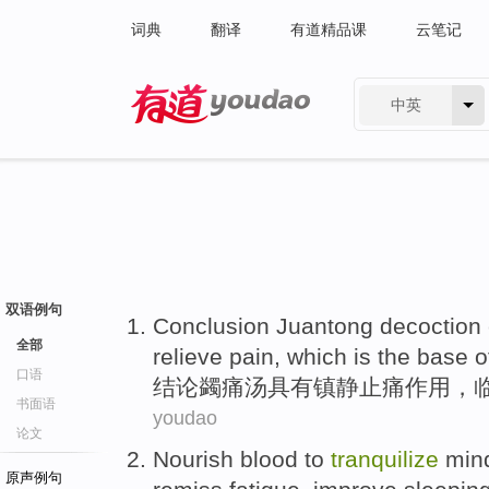
词典
翻译
有道精品课
云笔记
中英
有道 - 网易旗下搜索
双语例句
Conclusion
Juantong
decoction
全部
relieve
pain, which is the base 
口语
结论
蠲痛
汤
具有镇静
止痛
作用，
书面语
youdao
论文
Nourish
blood
to
tranquilize
min
原声例句