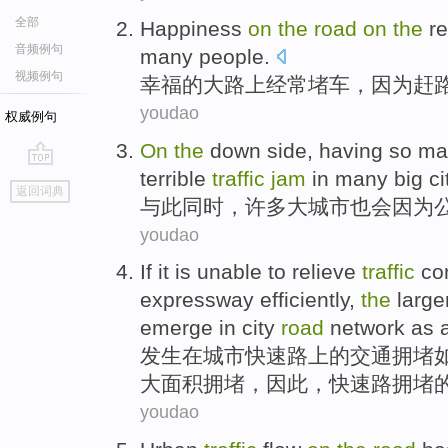
全部
Happiness
on
the
road
on
the
r
音频例句
many
people
.
视频例句
幸福
的大
路上
经常
堵车
，
因为
赶
youdao
权威例句
On
the
down side, having so
ma
terrible
traffic
jam
in
many
big ci
go
返回词典
top
与此
同时，
许多
大城市也会因为
youdao
If
it is unable
to relieve
traffic
co
expressway efficiently
,
the
large
emerge in city
road
network
as
发生
在
城市
快速
路上的
交通
拥堵
大面积
拥堵，因此，
快速路
拥堵
youdao