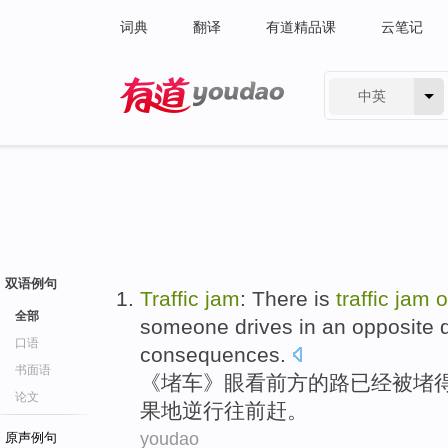
词典
翻译
有道精品课
云笔记
中英
有道 - 网易旗下搜索
双语例句
Traffic
jam
: There
is
traffic
jam
全部
someone
drives in an opposite 
口语
consequences
.
书面语
《
堵车
》眼看
前方
的路
已经被
堵
论文
果地逆行往前赶。
youdao
原声例句