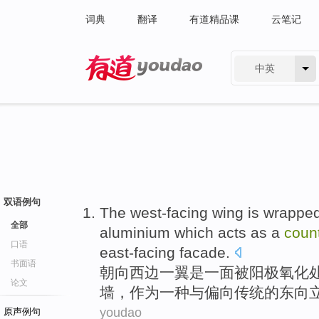
词典
翻译
有道精品课
云笔记
中英
有道 - 网易旗下搜索
双语例句
The west-facing
wing
is
wrappe
全部
aluminium
which
acts as
a
coun
口语
east-facing facade
.
书面语
朝向
西边一
翼
是
一面被
阳极
氧化
论文
墙
，
作为
一
种与偏向传统
的
东向
youdao
原声例句