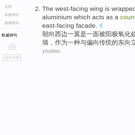
全部
The west-facing
wing
is
wrappe
音频例句
aluminium
which
acts as
a
coun
视频例句
east-facing facade
.
朝向
西边一
翼
是
一面被
阳极
氧化
权威例句
墙
，
作为
一
种与偏向传统
的
东向
youdao
go
返回词典
top