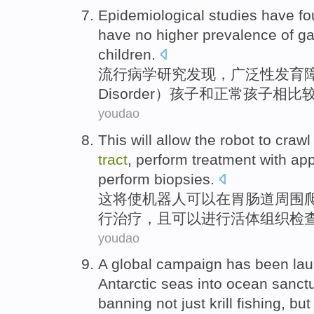
Epidemiological
studies
have
fo
have
no
higher
prevalence
of
ga
children
.
流行病学
研究
发现
，广泛性发育
Disorder）
孩子
和
正常
孩子相
比
youdao
This
will
allow the
robot
to crawl
tract
,
perform
treatment
with
app
perform biopsies
.
这
将
使
机器人
可以
在
胃肠道
周围
行
治疗
，
且
可以进行活体组织检
youdao
A
global
campaign
has been la
Antarctic
seas
into
ocean
sanct
banning
not just
krill
fishing
,
but