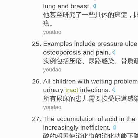
lung
and
breast
.
他
甚至
研究了
一些具体
的
癌症
，
癌。
youdao
Examples
include
pressure
ulce
osteoporosis
and
pain
.
实例
包括
压
疮
、
尿
路
感染
、
骨质
youdao
All
children with wetting
proble
urinary
tract
infections
.
所有
尿床的
患儿
需要
接受尿道感
youdao
The
accumulation
of
acid
in the
increasingly inefficient.
酸
的
积累
使
消化道
的
消化
功能下