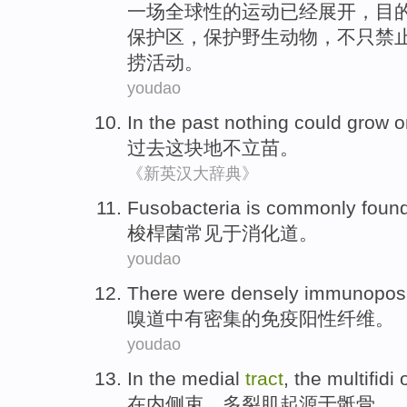
一场
全球性
的
运动
已经
展开，目
保护区
，
保护
野生动物
，不只
禁
捞
活动。
youdao
In the past
nothing could grow o
过去
这块地
不
立苗
。
《新英汉大辞典》
Fusobacteria is commonly foun
梭
桿
菌常见于
消化道
。
youdao
There were
densely
immunoposi
嗅
道
中
有
密集
的
免疫阳性
纤维
。
youdao
In
the medial
tract
,
the multifidi
在内
侧束，多裂
肌
起源于
骶骨。