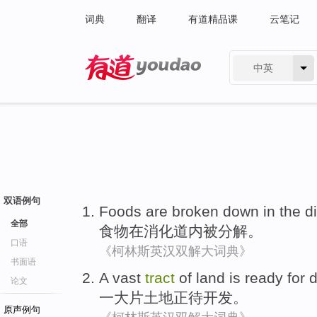
词典
翻译
有道精品课
云笔记
中英
有道 - 网易旗下搜索
双语例句
Foods
are broken
down
in
the d
全部
食物
在
消化道内
被
分解。
口语
《柯林斯英汉双解大词典》
书面语
A
vast
tract
of
land
is ready for
论文
一
大片
土地
正待
开发
。
原声例句