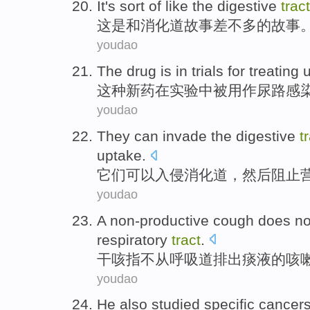
It
's
sort
of
like the
digestive
tract
这
是
和
消化道
故事
差不多
的
故事
youdao
The
drug
is
in
trials
for
treating
这种
新药
在
实验中
被
用作
尿
路
感
youdao
They
can
invade the
digestive
t
uptake
.
它们
可以
入侵
消化道
，
然后
阻止
youdao
A non-productive
cough
does no
respiratory
tract
.
干咳
指
不
从
呼吸道
排出
痰液
的
咳
youdao
He
also
studied
specific
cancer