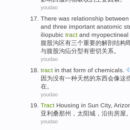
youdao
There
was
relationship between
and
three
important
anatomic
st
iliopubic
tract
and
myopectineal
腹股沟
区
有
三个
重要
的
解剖
结构
与
腹股沟
疝
分型有密切
关系
。
youdao
tract
in
that
form
of
chemicals
.
因为
没有一
种
天然
的
东西会像这
在。
youdao
Tract
Housing
in Sun City,
Arizo
亚利桑那州
，太阳城，沿街
房屋
youdao