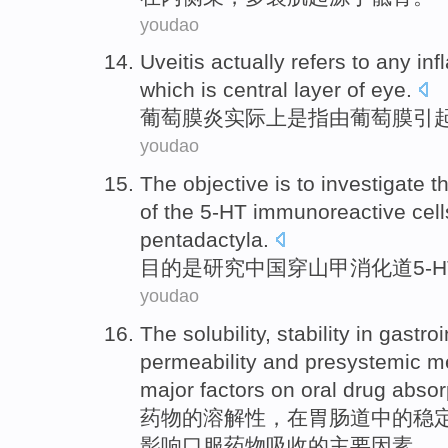
youdao
Uveitis
actually
refers to
any
inf
which
is
central layer
of
eye.
葡萄膜炎
实际上
是
指
由
葡萄
膜
引
youdao
The objective
is
to
investigate
t
of
the
5-HT
immunoreactive
cell
pentadactyla
.
目的
是
研究
中国穿山甲
消化道
5-
H
youdao
The
solubility
,
stability
in
gastroi
permeability
and
presystemic
m
major
factors
on
oral
drug
absor
药物
的
溶解性
，
在
胃肠道
中的
稳
影响
口服
药物
吸收
的
主要
因素
。