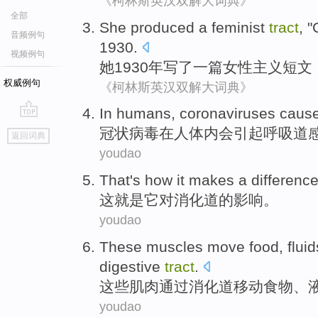
《柯林斯英汉双解大词典》
全部
She
produced
a
feminist
tract
, 
音频例句
1930.
视频例句
她
1930年
写了
一
篇女性主义
短文
权威例句
《柯林斯英汉双解大词典》
I
n humans, coronaviruses cause
go
冠
状病毒在人体内会引起呼吸道
返回词典
top
youdao
That
's how
it
makes a
differenc
这
就是
它
对
消化道
的
影响
。
youdao
These
muscles
move
food
,
fluid
digestive
tract
.
这些
肌肉
通过
消化道
移动
食物
、
youdao