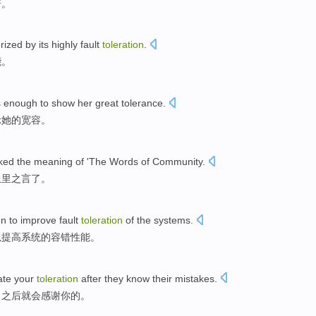
倍。
rized by its
highly
fault
toleration
.
能。
s enough to
show
her
great tolerance
.
示
她的
宽容
。
ked the meaning
of
'The
Words
of Community.
丘里之
言
了。
en
to
improve
fault
toleration
of the
systems
.
以
提高
系统的容错性能。
ate
your
toleration
after
they
know
their
mistakes
.
白
之后就
会
感谢
你
的。