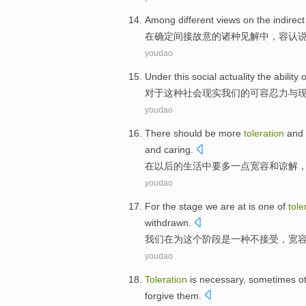
Among
different
views
on
the indirect
在
确定
间接
故意
的
诸
种
见解
中
，
容
认
youdao
Under
this
social
actuality
the
ability
o
对于
这种
社会
现实
我们
的
可
容忍
力
与
youdao
There
should be
more
toleration
and
and
caring
.
在
以后的
生活
中
要
多
一点
宽容
和
谅解
youdao
For
the
stage
we
are at
is
one
of
tole
withdrawn
.
我们
在
为
这个
阶段
是
一
种
不
接受
，
宽
youdao
Toleration
is
necessary
,
sometimes
o
forgive
them
.