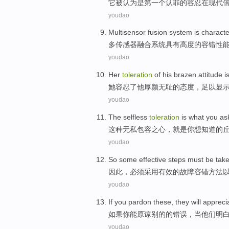
它
被
认为是
第一
个
认罪
的
容忍
在
现代
youdao
Multisensor
fusion
system
is characte
多传感器
融合
系统
具有
高度
的
容错
性
youdao
Her
toleration
of
his
brazen
attitude
i
她
容忍
了
他
厚颜无耻
的
态度
，
足以
显
youdao
The
selfless
toleration
is
what
you
as
这种
无私
包容
之心，
就是
你
想
知道
的
youdao
So
some
effective
steps
must be
tak
因此
，
必须
采用
有效
的
故障
容错
方法
youdao
If
you
pardon
these,
they
will
appreci
如果
你
能原谅
别的的
错误
，
当
他们
明
youdao