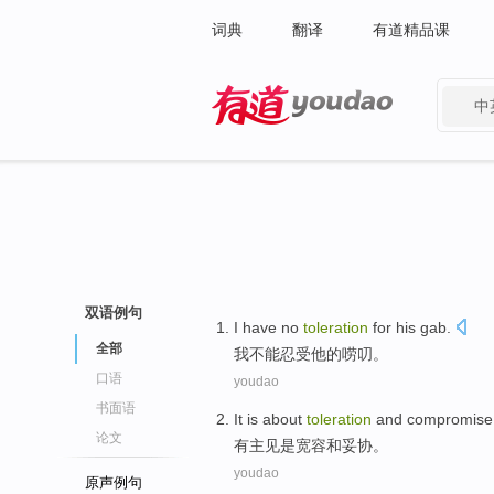
词典
翻译
有道精品课
中
有道 - 网易旗下搜索
双语例句
I
have no
toleration
for
his
gab
.
全部
我
不能
忍受
他
的
唠叨
。
口语
youdao
书面语
It is about
toleration
and
compromise
论文
有
主见
是宽容
和
妥协。
youdao
原声例句