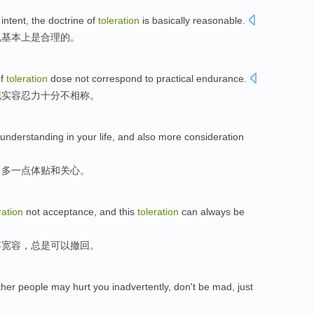
intent
,
the
doctrine
of
toleration
is
basically
reasonable
.
说
基本上
是
合理
的
。
f
toleration
dose not
correspond
to
practical
endurance.
现实
容忍力十分
不
相称
。
understanding
in
your
life
, and also more
consideration
，多一点
体贴
和
关心
。
ration
not
acceptance
, and this
toleration
can
always
be
容宽容
，
总是
可以
撤回。
ther people
may
hurt
you
inadvertently
,
don't
be mad
,
just