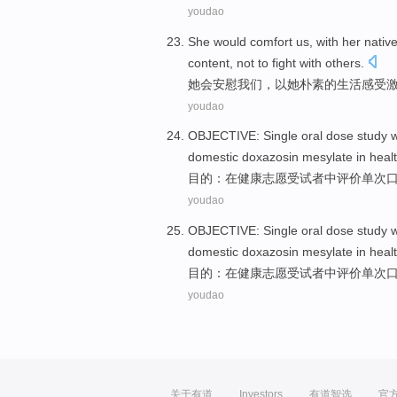
youdao
She
would
comfort
us
,
with
her
nativ
content
,
not to
fight
with
others
.
她
会
安慰
我们
，
以
她
朴素
的
生活
感受
youdao
OBJECTIVE
:
Single
oral dose
study 
domestic
doxazosin mesylate
in
heal
目的
：
在
健康
志愿
受试者中
评价
单
次
youdao
OBJECTIVE
:
Single
oral dose
study 
domestic
doxazosin mesylate
in
heal
目的
：
在
健康
志愿
受试者中
评价
单
次
youdao
关于有道
Investors
有道智选
官