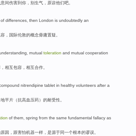
无意间
伤害到
你
，
别
生气
，
原谅
他们吧
。
of
differences
, then
London
is undoubtedly an
包容
，
国际
伦敦
的概念
毋庸
置疑。
understanding
, mutual
toleration
and mutual
cooperation
解
，相互
包容
，相互
合作
。
 compound
nitrendipine
tablet in
healthy
volunteers after
a
群地平
片（抗高血压药）的
耐受性
。
ation
of
them
, spring from
the same
fundamental
fallacy
as
的
原因，跟
害怕
机器
一样
，是源于同一个
根本
的
谬误
。