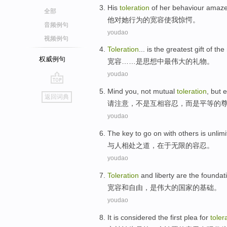
His
toleration
of
her
behaviour
amaz
全部
他
对
她
行为
的
宽容
使我
惊愕
。
音频例句
youdao
视频例句
Toleration
...
is
the greatest
gift
of the
权威例句
宽容
……
是
思想中
最
伟大
的
礼物
。
youdao
go
Mind you
,
not
mutual
toleration
,
but
e
返回词典
top
请
注意
，
不是
互相
容忍
，
而是
平等
的
youdao
The key to go on
with
others
is
unlimi
与
人相处
之道，在于
无限
的
容忍
。
youdao
Toleration
and
liberty
are
the
foundat
宽容
和
自由
，
是
伟大
的
国家
的
基础
。
youdao
It
is considered
the first
plea
for
toler