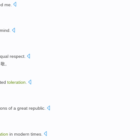
ed
me
.
mind
.
qual
respect
.
尊敬
。
ted
toleration
.
ions
of
a
great
republic
.
ation
in
modern
times
.