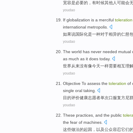
宽容
是
必要的
，
有时候
其他人
可能会
youdao
If
globalization
is
a
merciful
toleration
international
metropolis.
如果说
国际化
是
一种
对于相
异
的
仁慈
youdao
The world
has never
needed
mutual
as much as
it does
today
.
世界
从来
没有
像
今天
一样
需要
相互
理
youdao
Objective To
assess
the
toleration
of
single
oral taking
.
目的
评价
健康
志愿者
单
次
口服
复方
尼
youdao
These
practices
,
and
the public
toler
the
fear
of
machines
.
这些
做法
的
起因，
以及
公众
容忍
它们