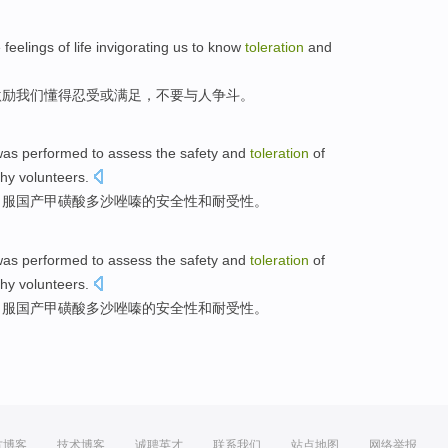
e
feelings
of
life
invigorating
us
to know
toleration
and
激励
我们
懂得
忍受
或
满足
，
不要
与
人
争斗
。
was
performed
to
assess
the
safety
and
toleration
of
thy
volunteers
.
口服
国产
甲
磺酸
多沙唑嗪
的
安全性
和
耐受性
。
was
performed
to
assess
the
safety
and
toleration
of
thy
volunteers
.
口服
国产
甲
磺酸
多沙唑嗪
的
安全性
和
耐受性
。
方博客
技术博客
诚聘英才
联系我们
站点地图
网络举报