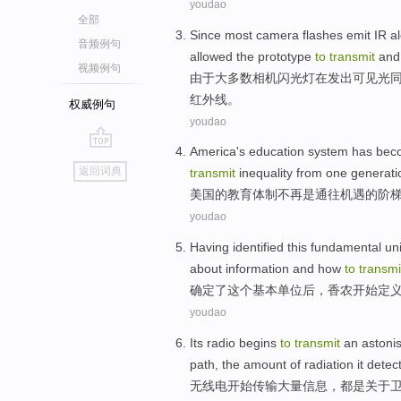
youdao
全部
Since
most
camera
flashes
emit
IR
a
音频例句
allowed the
prototype
to
transmit
and
视频例句
由于
大多数
相机
闪光灯
在
发出可见光
红外线
。
权威例句
youdao
America
's
education
system has
bec
go
返回词典
transmit
inequality
from one
generati
top
美国
的
教育
体制
不再
是
通往
机遇
的
阶
youdao
Having identified
this
fundamental
uni
about
information
and
how
to
transmi
确定
了
这个
基本
单位
后，
香农
开始
定
youdao
Its radio
begins
to
transmit
an astoni
path
,
the
amount
of
radiation
it
detec
无线电
开始
传输
大量
信息
，都是
关于