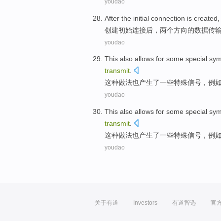
youdao
After
the initial
connection
is
created
,
创建
初始
连接
后
，
两个
方向
的
数据
传
youdao
This
also
allows
for
some
special
sym
transmit
.
这种
做法
也
产生
了
一些
特殊
信号，
例
youdao
This
also
allows
for
some
special
sym
transmit
.
这种
做法
也
产生
了
一些
特殊
信号，
例
youdao
关于有道
Investors
有道智选
官