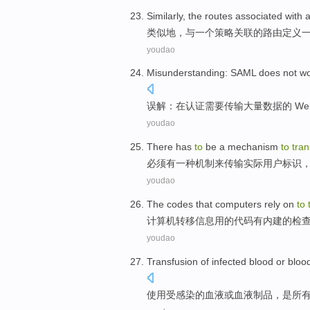
Similarly
,
the
routes
associated
with
类似地
，
与
一
个
策略
关联
的
路由
定义
youdao
Misunderstanding
:
SAML
does not
wo
误解
：在
认证
需要
传输
大量
数据
的 W
youdao
There
has
to
be
a
mechanism
to
tran
必须
有
一种
机制
来
传输
实际
用户
标识
youdao
The
codes
that
computers
rely on
to
计算机
转移
信息
用
的
代码
有
内
建的
检
youdao
Transfusion
of
infected
blood
or
bloo
使用
受感染
的
血液
或
血液
制品
，
是
所