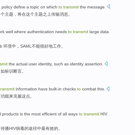
a
policy
define
a
topic
on
which
to
transmit
the
message
.
一个
主题
，
将
在
这个主题
之上传输
消息
。
rk
well
where
authentication
needs
to
transmit
large
data
eb 环境中，
SAML
不能
很好地
工作
。
smit
the actual
user
identity
,
such as
identity
assertion
.
，
如
标识
断言
。
transmit
information
have
built-in
checks
to
combat
this
.
查
功能
来
克服
这点
。
d
products
is
the most
efficient
of
all
ways
to
transmit
HIV
.
有
传播
HIV病毒
的
途径
中
最
有效
的。