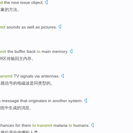
it
the
new
issue
object
.
对象
的
方法
。
mit
sounds
as well
as
pictures
.
。
smit
the
buffer
back
to
main
memory
.
冲区
传输
回
主
内存。
ransmit
TV
signals
via
antennas
.
电视
信号
的电磁波
是
同类型的。
a
message
that originates
in
another
system
.
系统
中生成的
消息
。
chances
for
them
to
transmit
malaria
to
humans
.
会
将
疟原虫
传播
给
人类。