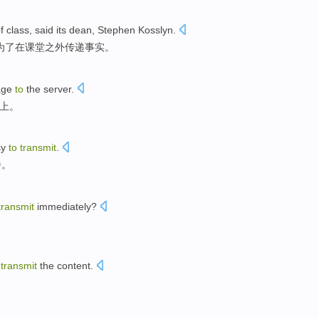
f
class
,
said
its
dean
,
Stephen Kosslyn
.
为了
在
课堂
之外
传递
事实
。
age
to
the server
.
上
。
sy
to
transmit
.
播
。
transmit
immediately
?
o
transmit
the
content
.