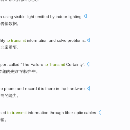
a
using visible light
emitted
by
indoor
lighting
.
光
传输
数据
。
lity
to
transmit
information
and
solve
problems
.
力
非常
重要。
eport
called
"
The
Failure
to
Transmit
Certainty
".
传递
的
失败
”的
报告
中。
he
phone
and
record
it is there in
the
hardware
.
录制
的
能力
。
sed
to
transmit
information
through fiber optic cables
.
传输。