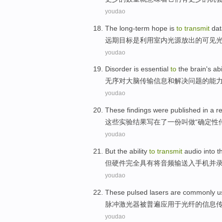
youdao
The long-term hope
is
to
transmit
dat
远期
目标
是
利用
室内
光源
放出
的可见
youdao
Disorder
is essential
to
the brain
's
abi
无序
对
大脑
传输
信息
和
解决
问题
的
能
youdao
These
findings were
published
in
a
r
这些
实验
结果
写
在
了一
份
叫做
“
确定性
youdao
But
the
ability
to
transmit
audio
into t
但
硬件完全具有
将
音频
输送
入
手机
并
youdao
These pulsed
lasers
are
commonly
u
脉冲
激光器
被
普遍
应用
于
光纤的
信息
youdao