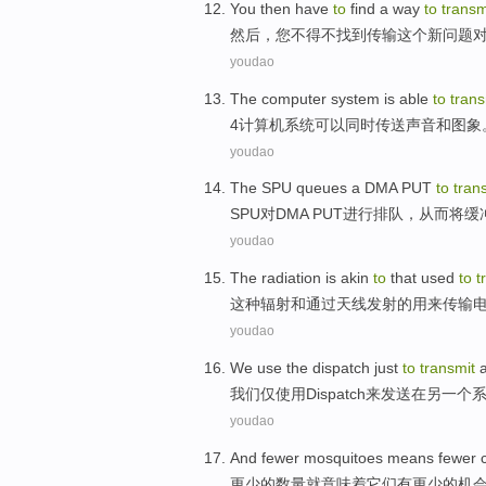
You then
have
to
find
a
way
to
transm
然后
，您
不得不
找到
传输
这个
新
问题
youdao
The computer
system
is
able
to
trans
4
计算机
系统
可以
同时传送
声音
和
图象
youdao
The SPU queues
a
DMA
PUT
to
tran
SPU
对
DMA
PUT进行排队，从而
将
缓
youdao
The
radiation
is akin
to
that used
to
t
这种
辐射
和
通过
天线
发射的
用来
传输
youdao
We
use
the
dispatch
just
to
transmit
我们
仅
使用
Dispatch
来
发送
在
另
一个
youdao
And
fewer
mosquitoes
means
fewer
更
少
的数量
就意味着
它们
有更少的
机