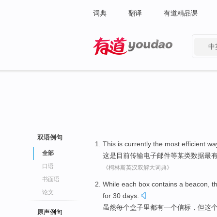
词典
翻译
有道精品课
中
有道 - 网易旗下搜索
双语例句
This
is
currently
the most
efficient
wa
全部
这
是
目前
传输
电子
邮件
等某类
数据
最
口语
《柯林斯英汉双解大词典》
书面语
While
each
box contains
a
beacon
,
t
论文
for
30
days
.
虽然
每个
盒子
里都有
一个
信标
，
但这
原声例句