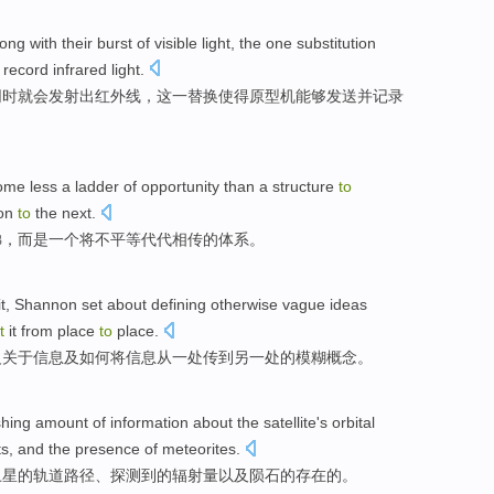
long with
their
burst
of visible light,
the
one
substitution
record
infrared
light.
同时就会
发射
出
红外线
，
这
一
替换
使得
原型机
能够
发送
并
记录
ome less
a ladder
of
opportunity
than
a
structure
to
on
to
the
next.
梯，而是
一
个
将
不平等
代代相传
的体系。
t
,
Shannon
set
about
defining
otherwise
vague
ideas
t
it
from
place
to
place.
义
关于
信息
及
如何
将信息
从
一
处
传到
另一处的
模糊
概念
。
shing
amount
of
information
about the
satellite
's
orbital
ts
,
and
the
presence
of
meteorites
.
卫星
的
轨道
路径
、
探测到
的
辐射量
以及
陨石
的
存在
的
。