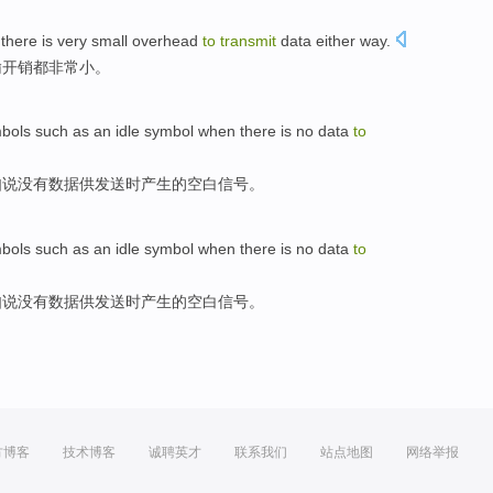
 there
is very
small
overhead
to
transmit
data
either
way
.
输
开销
都
非常
小
。
bols
such as
an
idle symbol
when
there is no
data
to
如
说
没有
数据
供
发送
时
产生的
空白
信号。
bols
such as
an
idle symbol
when
there is no
data
to
如
说
没有
数据
供
发送
时
产生的
空白
信号。
方博客
技术博客
诚聘英才
联系我们
站点地图
网络举报