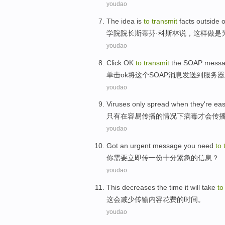
youdao
The idea
is
to
transmit
facts
outside
o
学院院长
斯蒂芬·科斯林
说
，这样做
是
youdao
Click
OK
to
transmit
the
SOAP
mess
单击
ok
将
这个
SOAP
消息发送
到
服务器
youdao
Viruses
only
spread
when
they're
ea
只有
在
容易
传播
的情况下
病毒
才会
传
youdao
Got an
urgent
message
you
need
to
你
需要
立即
传
一
份十分紧急的
信息
？
youdao
This
decreases
the
time
it will
take
t
这会
减少
传输
内容
花费
的
时间
。
youdao