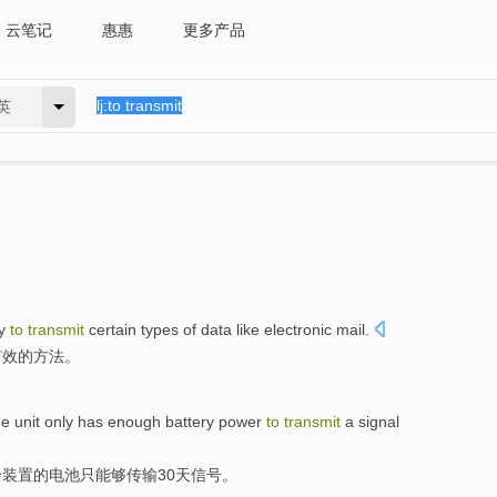
云笔记
惠惠
更多产品
英
y
to
transmit
certain types
of
data
like
electronic
mail
.
有效
的
方法
。
he
unit
only
has enough
battery power
to
transmit
a
signal
个
装置
的
电池
只
能够
传输
30
天
信号
。