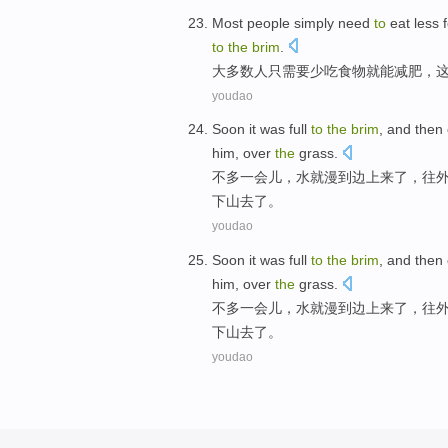
Most
people
simply
need
to
eat
less
to
the
brim
.
大多数
人
只
需要
少
吃
食物
就
能
减肥，
youdao
Soon
it was
full
to
the
brim
, and then
him
, over
the
grass
.
不多一会儿
，水
就
漫
到
边上来
了
，往
下山去了。
youdao
Soon
it was
full
to
the
brim
, and then
him
, over
the
grass
.
不多一会儿
，水
就
漫
到
边上来
了
，往
下山去了。
youdao