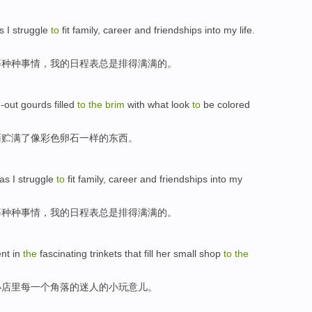
s I struggle
to
fit
family
,
career
and
friendships
into my
life
.
等种种事情，
我
的
日程表
总是
排得满满的。
d-out
gourds
filled
to
the
brim
with
what
look
to
be colored
面贮
满
了
像
彩色
卵石一样的
东西
。
as I struggle
to
fit
family
,
career
and
friendships
into my
等种种事情，
我
的日程表
总是
排得
满满的
。
ent
in
the
fascinating
trinkets
that fill
her
small
shop
to
the
小
店里每一个角落
的
迷人
的小
玩意儿
。