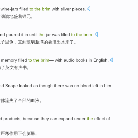
wine-jars
filled
to
the
brim
with
silver pieces
.
里
满满
地
盛着
银元。
nd
poured it
in
until
the
jar
was
filled
to
the
brim
.
瓶子里
倒
，
直到
玻璃瓶
满
的要
溢出水来了
。
memory filled
to
the
brim
— with
audio
books
in English
.
满
了
英文
有声
书。
and
Snape
looked
as though
there was no
blood
left in him.
仿佛
流失了全部的
血液
。
id
products
,
because
they
can
expand
under
the
effect
of
在严寒
作用
下
会
膨胀
。