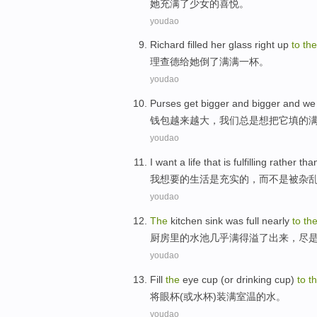
她
充满了
少女
的
喜悦
。
youdao
Richard
filled
her
glass
right up
to
th
理查德
给
她
倒
了
满满
一杯
。
youdao
Purses
get bigger and bigger
and
we
钱包
越来越
大，
我们
总是
想把它
填的
youdao
I
want
a
life
that is
fulfilling
rather
than
我
想要
的
生活
是
充实
的，
而
不是被杂
youdao
The
kitchen
sink was
full
nearly
to
th
厨房
里的
水池
几乎
满
得溢了出来，
尽
youdao
Fill
the
eye
cup
(
or
drinking
cup
)
to
t
将
眼
杯
(
或
水杯
)
装满室温
的
水
。
youdao