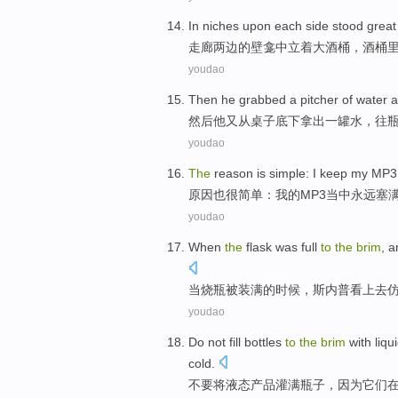
In niches
upon each
side
stood
great
走廊
两边
的壁龛中立着
大
酒桶
，酒桶
youdao
Then
he
grabbed
a
pitcher of
water
a
然后
他
又从桌子底下拿出
一
罐
水
，往
youdao
The
reason
is simple
: I keep
my
MP3
原因
也
很
简单：
我
的
MP3
当中永远塞
youdao
When
the
flask
was
full
to
the
brim
, 
当
烧瓶
被
装满
的
时候，
斯内普
看上去
youdao
Do not
fill
bottles
to
the
brim
with liqu
cold
.
不要
将
液态
产品
灌满
瓶子
，
因为
它们