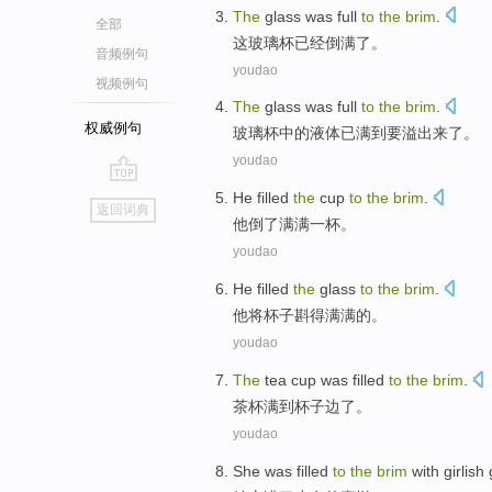
The
glass
was
full
to
the
brim
.
全部
这
玻璃杯
已经
倒满
了
。
音频例句
youdao
视频例句
The
glass
was
full
to
the
brim
.
权威例句
玻璃杯
中的液体已
满
到要
溢出来
了
。
youdao
go
He
filled
the
cup
to
the
brim
.
返回词典
top
他
倒了满满
一杯
。
youdao
He
filled
the
glass
to
the
brim
.
他
将
杯子
斟
得
满满的。
youdao
The
tea
cup
was
filled
to
the
brim
.
茶杯
满
到
杯子
边
了。
youdao
She
was
filled
to
the
brim
with
girlish