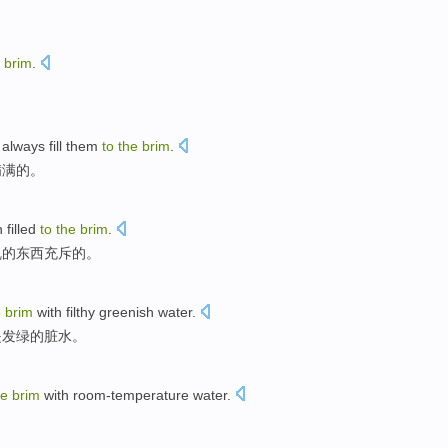
e
brim
.
always
fill
them
to
the
brim
.
满满的。
 filled
to
the
brim
.
乱
的
东西充斥的。
e
brim
with filthy
greenish water.
是
发绿的脏水。
he
brim
with
room-temperature
water
.