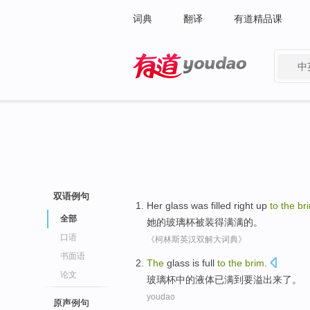
词典
翻译
有道精品课
中
有道 - 网易旗下搜索
双语例句
Her
glass
was filled right up
to
the
br
全部
她
的
玻璃杯
被装得满满的
。
口语
《柯林斯英汉双解大词典》
书面语
The
glass
is
full
to
the
brim
.
论文
玻璃杯
中的液体已
满
到要
溢出来
了
。
youdao
原声例句