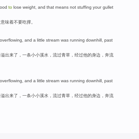
food
to
lose
weight, and
that
means
not
stuffing your
gullet
这
意味着
不要
吃撑。
overflowing
, and
a
little
stream was
running downhill
,
past
外溢出来了，
一
条
小小
溪水
，流过青草，
经过
他
的身边，
奔流
overflowing
, and
a
little
stream was
running downhill
,
past
外溢出来了，
一
条
小小
溪水
，流过青草，
经过
他
的身边，
奔流