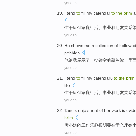
youdao
I
tend
to
fill my
calendar
to
the
brim
a
忙于应付
家庭
生活
、
事业
和
朋友关系
youdao
He
shows
me
a
collection of hollowe
pebbles
.
他
给
我
展示
了一
批
镂空的
葫芦
罐，里
youdao
I
tend
to
fill my calendar6
to
the
brim
life
.
忙于应付
家庭
生活
、
事业
和
朋友
关系
youdao
Tang
's
enjoyment
of
her
work
is evid
brim
.
唐小姐
的
工作
乐趣
很
明显在于充斥
她
youdao