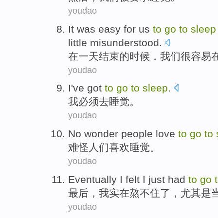
youdao
It was easy
for
us
to
go
to
sleep
little misunderstood
.
在
一天
结束
的
时候，
我们
很
容易
youdao
I
've got
to
go
to
sleep
.
我
必须
去
睡觉
。
youdao
No wonder
people
love
to
go
to
难怪
人们
喜欢
睡觉
。
youdao
Eventually
I
felt
I just
had
to
go
最后
，
我
实在熬不住了，尤其是
youdao