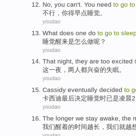
No
, you can't.
You
need
to
go
t
不行
，
你
得
早点
睡觉
。
youdao
What
does one
do
to
go
to
slee
睡觉
醒来
是
怎么
做
呢？
youdao
That
night
, they are too
excited
这
一夜
，两
人都兴奋
的
失眠
。
youdao
Cassidy
eventually
decided
to
g
卡西迪
最后
决定
睡觉
时已是凌晨
2
youdao
The
longer
we
stay awake
, the
我们
醒
着的
时间越长
，我们就
越
youdao