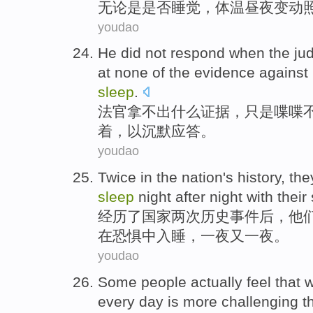
无论是
是否
睡觉
，
体温
昼夜变动
youdao
He
did not
respond
when the
ju
at none of the
evidence against
sleep
.
法官
拿
不
出什么
证据
，
只是
喋喋
着
，
以
沉默
应答
。
youdao
Twice
in the
nation
's
history
,
the
sleep
night
after
night
with thei
经历
了
国家
两
次
历史事件
后
，
他
在
恐惧中
入睡
，
一夜
又一夜。
youdao
Some
people
actually
feel that
w
every day
is more challenging
t