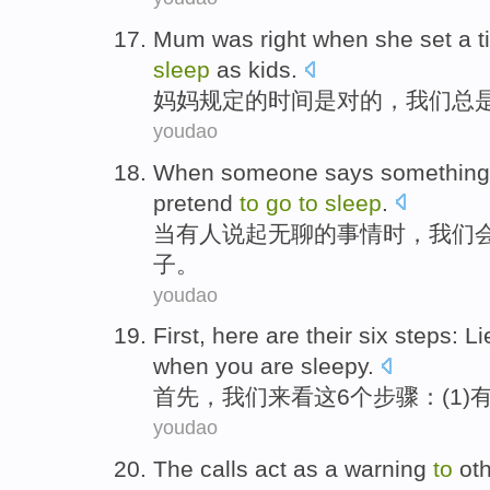
Mum
was
right
when she
set
a
t
sleep
as
kids
.
妈妈
规定
的
时间
是
对
的，
我们
总
youdao
When
someone
says
something
pretend
to
go
to
sleep
.
当
有人
说起无聊
的
事情时
，
我们
子。
youdao
First
,
here
are their
six
steps
:
Li
when
you are
sleepy
.
首先
，
我们来看这
6个
步骤
：(1)
youdao
The
calls
act
as a
warning
to
ot