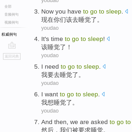
youdao
全部
Now
you have
to
go
to
sleep
.
音频例句
现在
你们
该
去睡觉了。
视频例句
youdao
权威例句
It's
time
to
go
to
sleep
!
该
睡觉
了！
go
youdao
返回词典
top
I
need
to
go
to
sleep
.
我
要
去
睡觉了
。
youdao
I
want
to
go
to
sleep
.
我
想
睡觉
了。
youdao
And then
,
we
are
asked
to
go
t
然后
，
我们
被
要求
睡觉
。