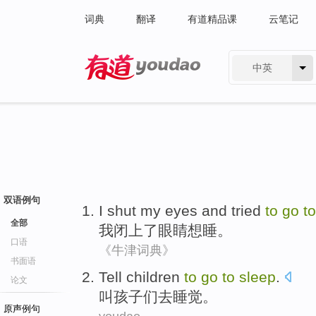
词典
翻译
有道精品课
云笔记
中英
有道 - 网易旗下搜索
双语例句
I
shut my
eyes
and
tried
to
go
t
全部
我
闭
上了
眼睛
想
睡
。
口语
《牛津词典》
书面语
Tell
children
to
go
to
sleep
.
论文
叫
孩子
们
去
睡觉。
原声例句