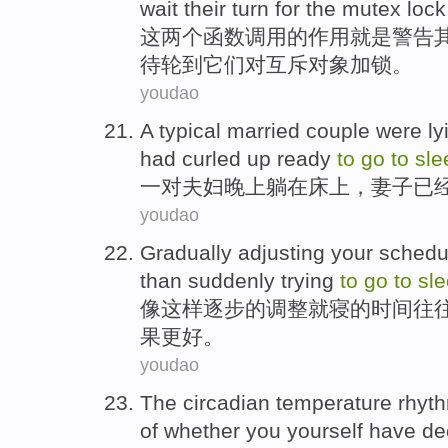
wait
their
turn for
the
mutex
lock
这
两个函数调用
的
作用
就是
警告
待
轮到
它们对互斥对象加锁。
youdao
A typical
married couple were
ly
had
curled
up ready
to
go
to
sle
一对
夫妇
晚上
躺
在
床上
，
妻子
已
youdao
Gradually
adjusting
your
schedu
than
suddenly
trying
to
go
to
sl
像
这样
逐步
的
调整就寝
的
时间
往
果
更好
。
youdao
The
circadian
temperature
rhyth
of
whether
you yourself have d