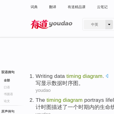
词典
翻译
有道精品课
云笔记
中英
有道 - 网易旗下搜索
双语例句
Writing
data
timing
diagram
.
全部
写
显示数据
时序
图
。
口语
youdao
书面语
The
timing
diagram
portrays
life
论文
计时
图
描述了
一个
时期内
的生命
原声例句