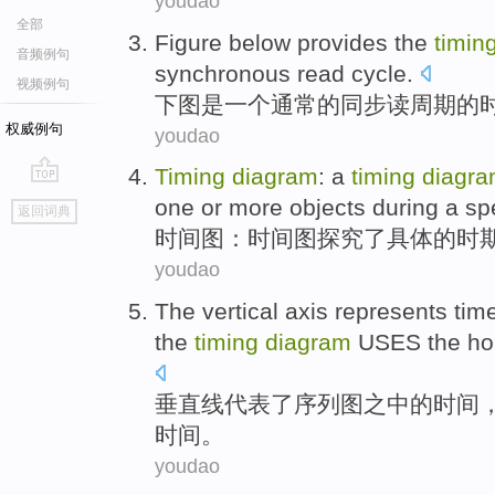
youdao
全部
Figure below provides the
timin
音频例句
synchronous
read
cycle
.
视频例句
下图
是
一个
通常
的
同步
读
周期
的
权威例句
youdao
Timing
diagram
: a
timing
diagr
go
one
or
more
objects
during
a
sp
返回词典
top
时间
图
：时间图
探究了
具体
的
时
youdao
The vertical axis
represents
tim
the
timing
diagram
USES
the
ho
垂直线
代表
了
序列
图
之中的
时间
时间。
youdao