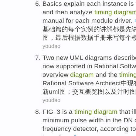
Basics
explain
each
instance
is
and then
analyze
timing
diagra
manual for
each
module
driver
.
基础篇
的
每个
实例
的
讲解
都是
先
图
，
最后
根据数据
手册
来
写
每个
youdao
Two
new
UML
diagrams
descri
now
supported
in
Rational
Softw
overview
diagram
and
the
timin
Rational
Soft
ware
Architect
中
现
新
uml
图
：
交互
概览
图
以及
计时
图
youdao
FIG
.
3
is
a
timing
diagram
that i
minimum
pulse
width
in
the
DN
frequency
detector
,
according to