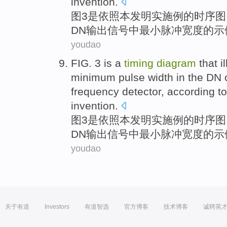
invention.
图
3
是
依照
本发明
实施例
的
时序
图
DN
输出
信号
中
最小
脉冲
宽度
的示
youdao
FIG
.
3
is
a
timing
diagram
that i
minimum
pulse
width
in
the
DN
frequency
detector
,
according to
invention.
图
3
是
依照
本发明
实施例
的
时序
图
DN
输出
信号
中
最小
脉冲
宽度
的示
youdao
关于有道
Investors
有道智选
官方博客
技术博客
诚聘英