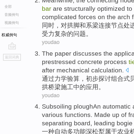
Meanwhile
, the
connecting
nod
全部
bar
are
structurally
optimized
to
音频例句
complicated
forces
on the arch f
视频例句
同时
，对
拱
脚
和
系
梁
连接
节点
处
受力
复杂
的
问题
。
权威例句
youdao
The paper
discusses the
applic
go
返回词典
top
prestressed
concrete
process
t
after
mechanical
calculation
.
通过
力学验算，初步探讨
组合式
拱
桥梁
施工
中的
应用
。
youdao
Subsoiling
ploughAn
automatic
various functions.
Made
up of
f
separating
board
, leading bogi
一种
自动
多功能深松
犁
属于
农业