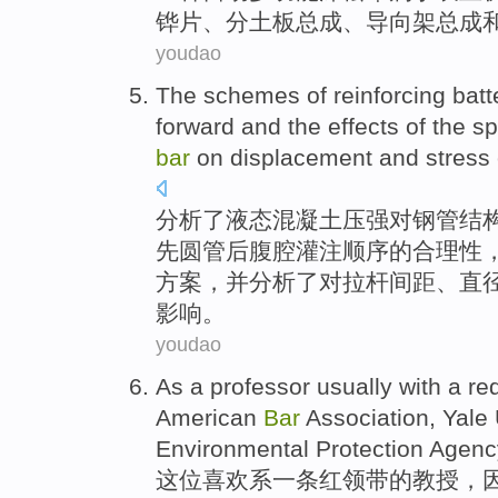
铧片、
分
土
板
总成、导向架总成
youdao
The
schemes
of
reinforcing
bat
forward
and the
effects
of
the s
bar
on
displacement
and
stress
分析
了液态混凝土压强
对
钢管结
先圆管后腹腔灌注顺序
的
合理性
方案
，并分析了对拉杆间距、
直
影响。
youdao
As a
professor
usually
with
a
re
American
Bar
Association
,
Yale
Environmental Protection Agenc
这位
喜欢系
一条
红
领带
的
教授
，