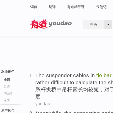
词典
翻译
有道精品课
云笔记
中英
有道 - 网易旗下搜索
双语例句
The suspender
cables
in
tie
bar
全部
rather
difficult
to
calculate
the
sh
口语
系
杆拱桥
中
吊杆
索
长均较
短
，
对
书面语
度
。
论文
youdao
原声例句