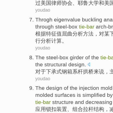
过
美国
律师
协会
、
耶鲁
大学
和
美
youdao
Throgh
eigenvalue
buckling
ana
through
steel-box
tie-
bar
arch-b
根据
特征值
屈曲
分析
方法，对
某
行
分析计算。
youdao
The steel-box
girder of the
tie-
b
the
structural
design.
对于
下承式钢箱系
杆拱桥
来说，
youdao
The
design
of
the
injection
mold
molded
surfaces
is
simplified
by
tie-
bar
structure
and
decreasing
应用
锁
扣
装置
、
组合
拉杆
结构
，