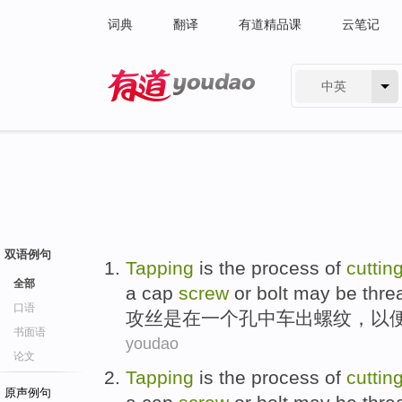
词典
翻译
有道精品课
云笔记
中英
有道 - 网易旗下搜索
双语例句
Tapping
is
the
process
of
cuttin
全部
a
cap
screw
or
bolt may
be thre
口语
攻丝
是
在
一个
孔
中
车出螺纹，以
书面语
youdao
论文
Tapping
is
the
process
of
cuttin
原声例句