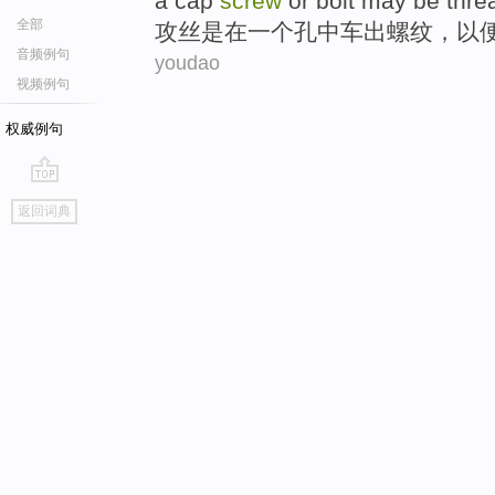
a
cap
screw
or
bolt may
be thre
全部
攻丝
是
在
一个
孔
中
车出螺纹，以
音频例句
youdao
视频例句
权威例句
go
返回词典
top