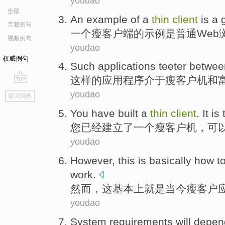
youdao
全部
An
example
of a
thin
client
is
a
音频例句
一个
瘦
客户端的
示例
是
普通
Web
视频例句
youdao
权威例句
Such
applications
teeter betwee
这样
的
应用程序
介于
瘦
客户机
和
go
youdao
返回词典
top
You
have
built
a
thin
client
. It is
您
已经
建立了
一个
瘦
客户机
，可
youdao
However
,
this
is
basically
how
t
work
.
然而
，
这
基本上
就是
当今
瘦
客户
youdao
System
requirements
will
depen