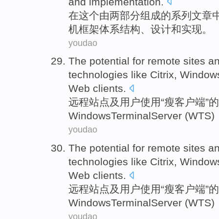
and
implementation
.
在
这个
由两部分组成
的
系列文章
机
框架
体系结构
、
设计
和
实现
。
youdao
The
potential
for
remote
sites
a
technologies
like
Citrix
,
Window
Web
clients
.
远程
站点
及
用户
使用
“
瘦
客户
端”
的
Windows
Terminal
Server
(
WTS
)
youdao
The
potential
for
remote
sites
a
technologies
like
Citrix
,
Window
Web
clients
.
远程
站点
及
用户
使用
“
瘦
客户
端”
的
Windows
Terminal
Server
(
WTS
)
youdao