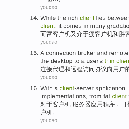
youdao
While
the rich
client
lies betwee
client
,
it
comes in many
gradati
而
富
客户机
又
介于
瘦
客户机
和
胖
youdao
A
connection
broker
and
remote
the desktop
to a
user
's
thin
clien
连接
代理
和
远程
访问
协议
向
用户
youdao
With
a
client
-server
application
,
implementations
,
from
fat
client
对于
客户机
-服务器
应用程序
，可
户机。
youdao