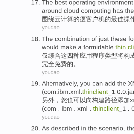
The
best
operating
environment
around
cloud
computing
has
the
围绕
云
计算
的
瘦
客户机
的
最佳
操
youdao
The combination
of
just
these
fo
would
make
a
formidable
thin
cl
仅
综合
这
四种
应用程序
类型
将
构
完全免费的。
youdao
Alternatively
,
you
can
add
the 
(com.ibm.xml.
thinclient
_1.0.0.ja
另外
，
您
也可以
向
构建
路径
添加
x
(com . ibm . xml .
thinclient
_1 . 
youdao
As described
in
the scenario,
th