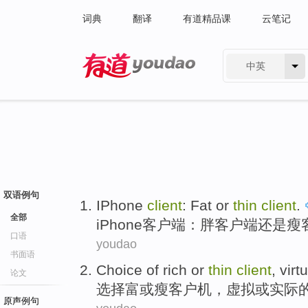
词典
翻译
有道精品课
云笔记
中英
有道 - 网易旗下搜索
双语例句
IPhone
client
:
Fat
or
thin
client
.
全部
iPhone
客户
端：
胖
客户端
还是
瘦
口语
youdao
书面语
Choice
of rich
or
thin
client
,
virt
论文
选择
富
或
瘦
客户机
，
虚拟
或实际
原声例句