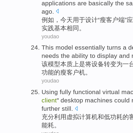
applications
are
basically
the
sa
ago
.
例如
，
今天
用于
设计
“
瘦
客户端
”
应
实践
基本
相同
。
youdao
This
model
essentially
turns a
d
needs
the
ability to
display
and
该
模型
本质
上是
将
设备
转变为
一
功能
的
瘦
客户机
。
youdao
Using
fully
functional virtual
mac
client
"
desktop
machines
could
further still
.
充分
利用
虚拟
计算机
和
低
功耗的
能耗
。