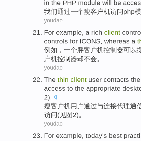
in the
PHP
module
will be
acce
我们
通过
一个
瘦
客户机
访问
php
youdao
For example
,
a
rich
client
contro
controls
for
ICONS
,
whereas
a
t
例如
，
一个
胖
客户机
控制器
可以
户机控制器却
不会
。
youdao
The
thin
client
user
contacts
th
access
to
the
appropriate
deskt
2
).
瘦
客户机
用户
通过
与
连接
代理通
访问
(
见
图
2)。
youdao
For example
,
today
's
best
pract