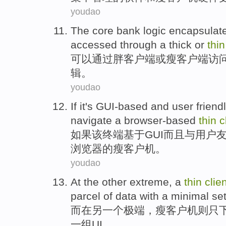
youdao
The
core
bank
logic
encapsulat
accessed
through a
thick
or
thin
可以
通过
胖
客户
端
或
瘦
客户端
访
辑
。
youdao
If
it
's GUI-based
and
user
friend
navigate
a browser-based
thin
c
如果
该
终端
基于GUI而且
与
用户
浏览器
的
瘦
客户机。
youdao
At
the other
extreme
,
a
thin
clie
parcel
of
data
with
a
minimal
se
而在
另
一
个
极端
，
瘦
客户机
则
只
一组
UI。