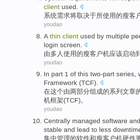
client
used
.
系统
需求
将
取决于所
使用
的
瘦
客
youdao
A
thin
client
used
by
multiple pe
login
screen
.
由
多人
使用
的
瘦
客户机
应该
启动
youdao
In
part 1
of
this
two-part
series
,
Framework
(
TCF
).
在
这个
由
两
部分组成的
系列
文章
机
框架
(TCF)。
youdao
Centrally
managed
software
an
stable
and lead to
less
downtim
集中
管理
的
软件
和
瘦
客户机
硬件