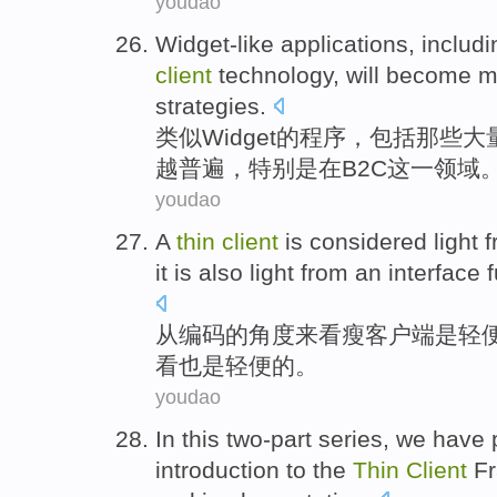
youdao
Widget-like
applications
,
includi
client
technology
,
will
become
m
strategies.
类似Widget
的
程序
，
包括
那些
大
越
普遍
，
特别是
在
B2C
这一领域
youdao
A
thin
client
is
considered
light
f
it is
also
light from
an interface
f
从
编码
的
角度
来看
瘦
客户端
是
轻
看
也是
轻便的。
youdao
In
this
two-part
series
,
we
have 
introduction
to
the
Thin
Client
F