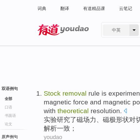
词典
翻译
有道精品课
云笔记
中英
有道 - 网易旗下搜索
双语例句
Stock
removal
rule
is
experiment
全部
magnetic
force
and magnetic
po
口语
with
theoretical
resolution
.
书面语
实验
研究
了
磁场
力
、
磁极
形状
对
论文
解析
一致
；
youdao
原声例句