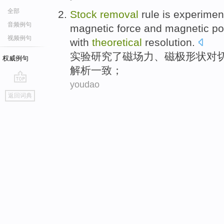
全部
Stock
removal
rule
is
experiment
音频例句
magnetic
force
and magnetic
po
视频例句
with
theoretical
resolution
.
实验
研究
了
磁场
力
、
磁极
形状
对
权威例句
解析
一致
；
youdao
go
返回词典
top