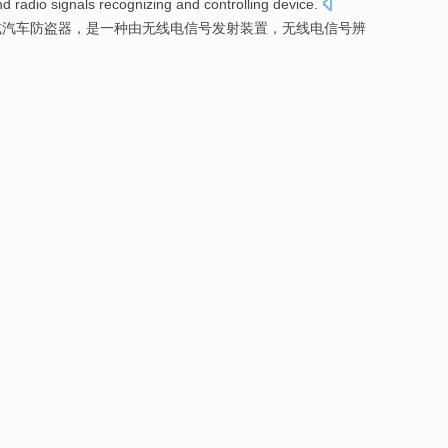
nd
radio
signals recognizing and
controlling
device
.
式
汽车防盗器，
是一
种
由
无线电
信号
发射
装置
，无线电信号
辨