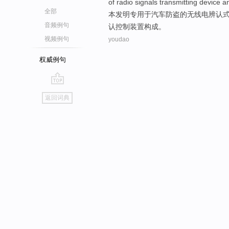
of
radio
signals
transmitting
device
a
全部
本
发明专用于
汽车
防盗
的
无线电
辨认
音频例句
认
控制
装置构成。
视频例句
youdao
权威例句
go
返回词典
top