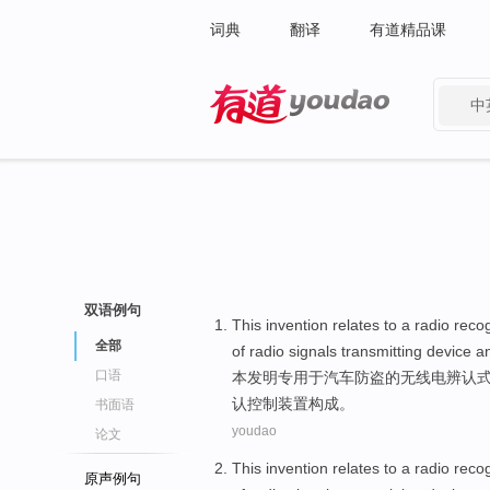
词典
翻译
有道精品课
中
有道 - 网易旗下搜索
双语例句
This invention
relates to
a
radio
recog
全部
of
radio
signals
transmitting
device
a
口语
本
发明专用于
汽车
防盗
的
无线电
辨认
认
控制
装置构成。
书面语
youdao
论文
This invention
relates to
a
radio
recog
原声例句