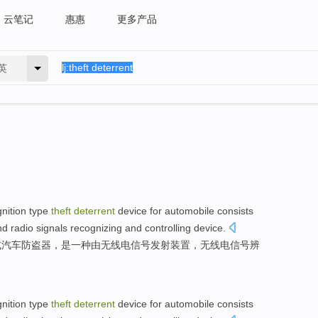
云笔记
惠惠
更多产品
英
nition
type
theft
deterrent
device for
automobile
consists
nd
radio
signals recognizing and
controlling
device
.
式
汽车防盗器，
是一
种
由
无线电
信号
发射
装置
，无线电信号
辨
nition
type
theft
deterrent
device for
automobile
consists