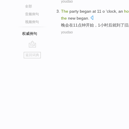
youdao
全部
The
party
began
at
11
o 'clock
, an
ho
音频例句
the
new began.
视频例句
晚会
在
11
点钟
开始
，
1小时
后就到了
旧
youdao
权威例句
go
返回词典
top