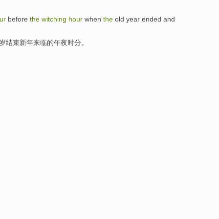
ur
before
the
witching
hour
when
the
old
year
ended
and
岁
结束
新年
来临
的
午夜时分。