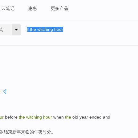
云笔记
惠惠
更多产品
英
r
.
ur
before
the
witching
hour
when
the
old
year
ended
and
岁
结束
新年
来临
的
午夜时分。