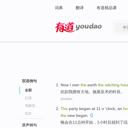
词典
翻译
有道精品课
中
有道 - 网易旗下搜索
双语例句
Now
I
own
the
earth
the
witching
hou
全部
此刻
我
拥有
大地
。施展巫术的
时辰
。
口语
youdao
书面语
The
party
began
at
11
o 'clock
, an
ho
论文
the
new began.
晚会
在
11
点钟
开始
，
1小时
后就到了
旧
原声例句