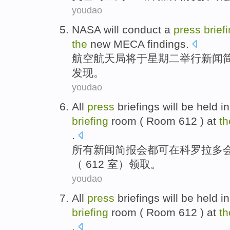
youdao
NASA
will
conduct a
press
brief
the
new
MECA
findings
.
航空航天局
将
于
星期二
举行
新闻
发现
。
youdao
All
press
briefings
will
be
held
in
briefing
room
( Room 612 ) at
th
.
所有
新闻
简报
会都
可
在
科罗拉多
（ 612 室）领取。
youdao
All
press
briefings
will
be
held
in
briefing
room
( Room 612 ) at
th
.