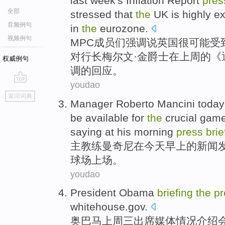
last week
's
Inflation
Report
pres
全部
stressed
that
the
UK
is highly
e
音频例句
in
the
eurozone
.
视频例句
MPC
成员们
强调
说
英国
很
可能
受
对
行长梅尔文·
金
爵士
在
上周
的《
权威例句
调的回应。
youdao
go
返回词典
top
Manager Roberto
Mancini
today
be
available for
the
crucial gam
saying at his
morning
press
brie
主教练
曼奇尼
在
今天
早上
的新闻
球场
上场
。
youdao
President Obama
briefing
the
pr
whitehouse.gov
.
奥
巴马
上周三
出席媒体情况介绍