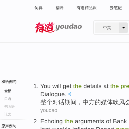
词典
翻译
有道精品课
云笔记
中英
有道 - 网易旗下搜索
双语例句
You
will
get
the
details at
the
pr
全部
Dialogue
.
口语
整个
对话期间，中方
的
媒体
吹风
书面语
youdao
论文
Echoing
the
arguments
of
Bank 
原声例句