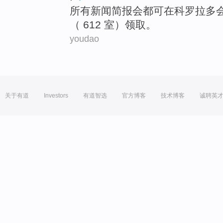
所有
新闻
简报
会都
可
在
科罗拉多
（ 612 室）领取。
youdao
关于有道
Investors
有道智选
官方博客
技术博客
诚聘英