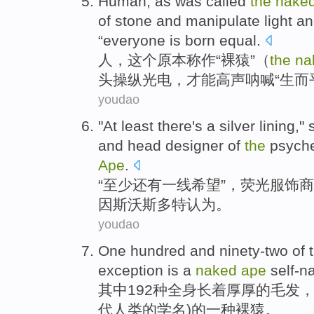
Human
, as was
called
the
nake
of
stone
and
manipulate
light a
“everyone is
born
equal
.
人
，这个
原本
称作
“
裸
猿
”（
the
na
头
操纵
光电
，才能高声呐喊“
生而
youdao
"
At least
there's
a
silver lining
,"
and
head designer
of
the
psyche
Ape
.
“
至少
还有
一
线
希望”，荧光
服饰
商
因斯
沃斯多特
认为
。
youdao
One hundred and ninety-two
of 
exception
is
a
naked
ape
self-
其中
192种全身长
着厚厚的
毛发
代人类的学名)的
一种
裸
猿
。