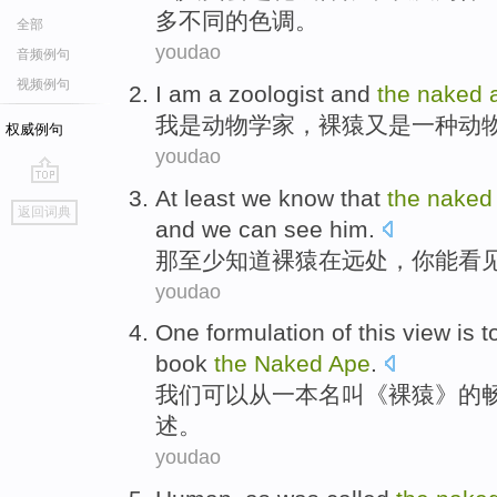
多
不同
的
色调
。
全部
youdao
音频例句
视频例句
I am
a
zoologist
and
the
naked
我
是
动物学家
，
裸
猿
又是一种动
权威例句
youdao
At least
we know
that
the
naked
go
返回词典
top
and
we
can
see
him
.
那
至少
知道
裸
猿
在
远处，
你
能
看
youdao
One
formulation
of
this
view
is t
book
the
Naked
Ape
.
我们可以从
一
本名叫《
裸
猿
》
的
述
。
youdao