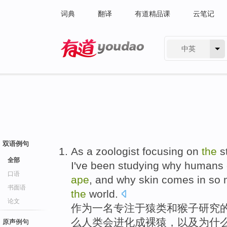
词典
翻译
有道精品课
云笔记
中英
有道 - 网易旗下搜索
双语例句
As
a
zoologist
focusing on
the
s
全部
I
've been
studying
why
humans
口语
ape
,
and
why
skin
comes
in
so
书面语
the
world
.
论文
作为
一
名
专注
于
猿类
和
猴子
研究
么
人类
会
进化
成
裸
猿
，
以及
为什
原声例句